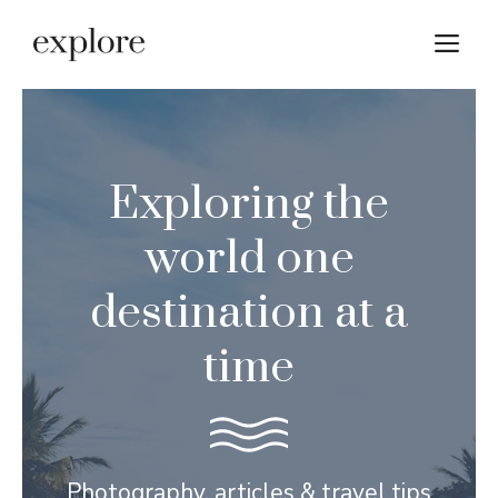
Skip
M
to
content
Exploring the
world one
destination at a
time
Photography, articles & travel tips