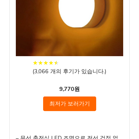
★
★
★
★
★
★
★
★
★
★
(
3,066
개의 후기가 있습니다.)
9,770원
최저가 보러가기
– 무선 충전식 LED 조명으로 전선 걱정 없