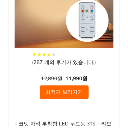
★
★
★
★
★
★
★
★
★
★
(
287
개의 후기가 있습니다.)
12,890원
11,990원
최저가 보러가기
– 코멧 자석 부착형 LED 무드등 3개 + 리모