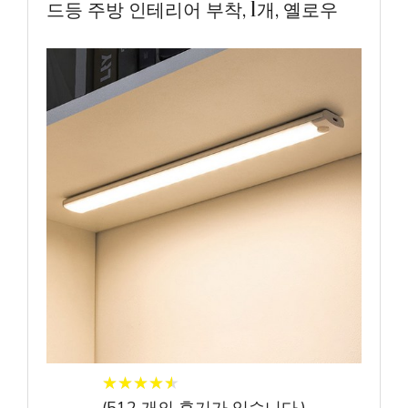
드등 주방 인테리어 부착, 1개, 옐로우
★
★
★
★
★
★
★
★
★
★