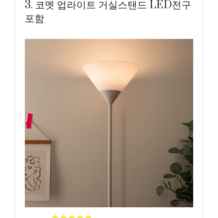
3. 코멧 업라이트 거실스탠드 LED전구
포함