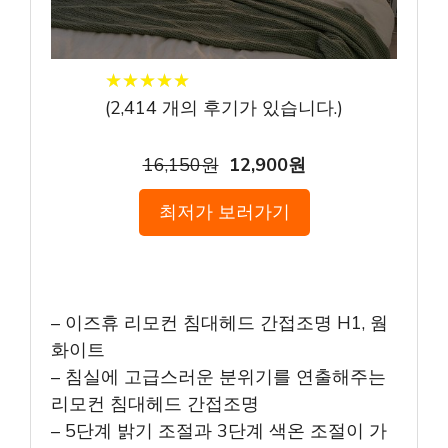
★
★
★
★
★
★
★
★
★
★
(
2,414
개의 후기가 있습니다.)
16,150원
12,900원
최저가 보러가기
– 이즈휴 리모컨 침대헤드 간접조명 H1, 웜
화이트
– 침실에 고급스러운 분위기를 연출해주는
리모컨 침대헤드 간접조명
– 5단계 밝기 조절과 3단계 색온 조절이 가