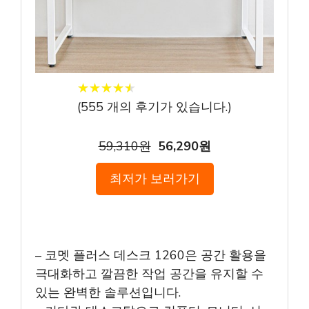
★
★
★
★
★
★
★
★
★
★
(
555
개의 후기가 있습니다.)
59,310원
56,290원
최저가 보러가기
– 코멧 플러스 데스크 1260은 공간 활용을
극대화하고 깔끔한 작업 공간을 유지할 수
있는 완벽한 솔루션입니다.