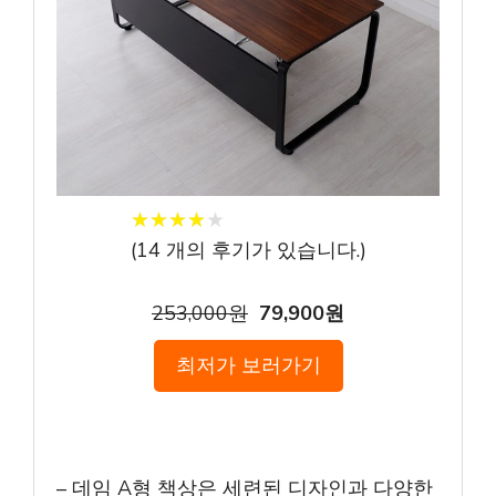
★
★
★
★
★
★
★
★
★
★
(
14
개의 후기가 있습니다.)
253,000원
79,900원
최저가 보러가기
– 데임 A형 책상은 세련된 디자인과 다양한