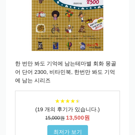
한 번만 봐도 기억에 남는테마별 회화 몽골
어 단어 2300, 비타민북, 한번만 봐도 기억
에 남는 시리즈
★
★
★
★
★
★
★
★
★
★
(
19
개의 후기가 있습니다.)
13,500원
15,000원
최저가 보기