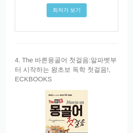
최저가 보기
4. The 바른몽골어 첫걸음:알파벳부
터 시작하는 왕초보 독학 첫걸음!,
ECKBOOKS