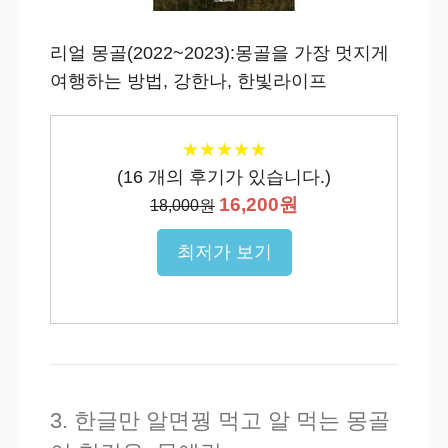
리얼 몽골(2022~2023):몽골을 가장 멋지게
여행하는 방법, 강한나, 한빛라이프
★
★
★
★
★
★
★
★
★
★
(
16
개의 후기가 있습니다.)
16,200원
18,000원
최저가 보기
3. 한글만 알면꿩 먹고 알 먹는 몽골