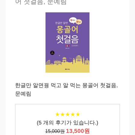
어 첫걸음, 문예림
한글만 알면꿩 먹고 알 먹는 몽골어 첫걸음,
문예림
★
★
★
★
★
★
★
★
★
★
(
5
개의 후기가 있습니다.)
13,500원
15,000원