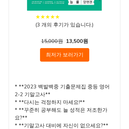
★
★
★
★
★
★
★
★
★
★
(
3
개의 후기가 있습니다.)
15,000원
13,500원
최저가 보러가기
* **2023 백발백중 기출문제집 중등 영어
2-2 기말고사**
* **다시는 걱정하지 마세요!**
* **꾸준히 공부해도 늘 성적은 저조한가
요?**
* **기말고사 대비에 자신이 없으세요?**