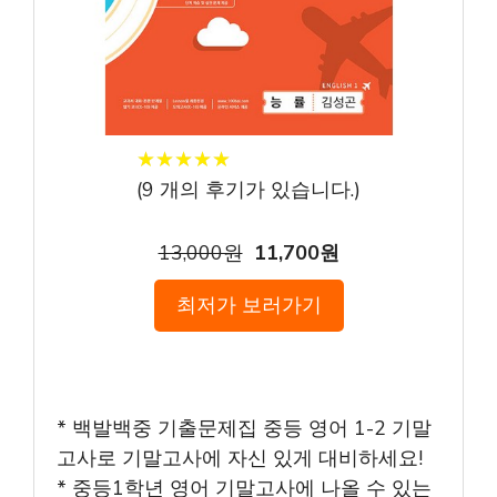
★
★
★
★
★
★
★
★
★
★
(
9
개의 후기가 있습니다.)
13,000원
11,700원
최저가 보러가기
* 백발백중 기출문제집 중등 영어 1-2 기말
고사로 기말고사에 자신 있게 대비하세요!
* 중등1학년 영어 기말고사에 나올 수 있는