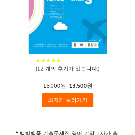
★
★
★
★
★
★
★
★
★
★
(
12
개의 후기가 있습니다.)
15,000원
13,500원
최저가 보러가기
* 백발백중 기출문제집 영어 기말고사가 출