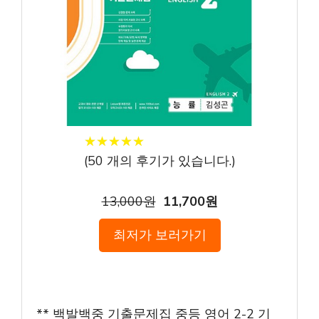
★
★
★
★
★
★
★
★
★
★
(
50
개의 후기가 있습니다.)
13,000원
11,700원
최저가 보러가기
** 백발백중 기출문제집 중등 영어 2-2 기