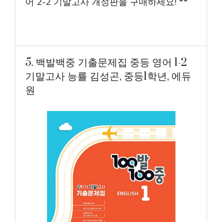
어 2-2 기말고사 개정판을 구매하세요! **
5. 백발백중 기출문제집 중등 영어 1-2
기말고사 능률 김성곤, 중등1학년, 에듀
원