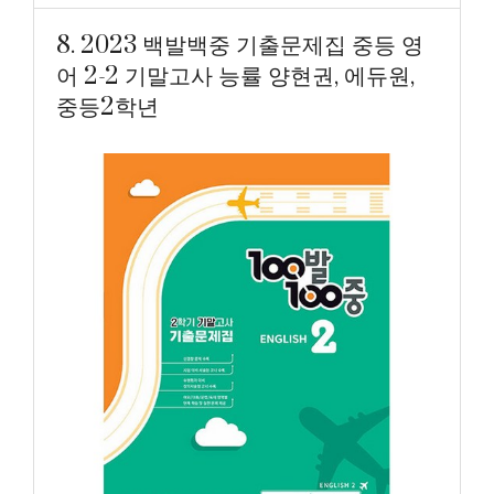
8. 2023 백발백중 기출문제집 중등 영
어 2-2 기말고사 능률 양현권, 에듀원,
중등2학년