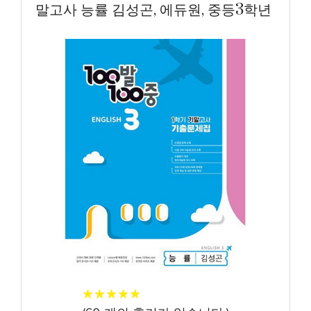
말고사 능률 김성곤, 에듀원, 중등3학년
★
★
★
★
★
★
★
★
★
★