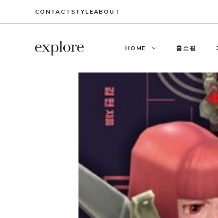
Skip
CONTACT
STYLE
ABOUT
to
content
HOME
홈쇼핑