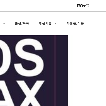
강
출산/육아
패션의류
화장품/미용