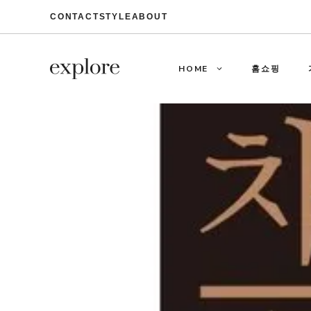
Skip
CONTACT
STYLE
ABOUT
to
content
HOME
홈쇼핑