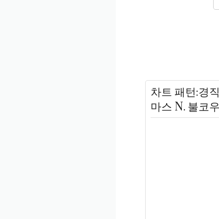
차트 패턴:경직
마스 N. 불코