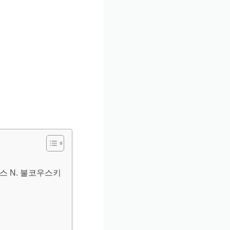
스 N. 불코우스키
어