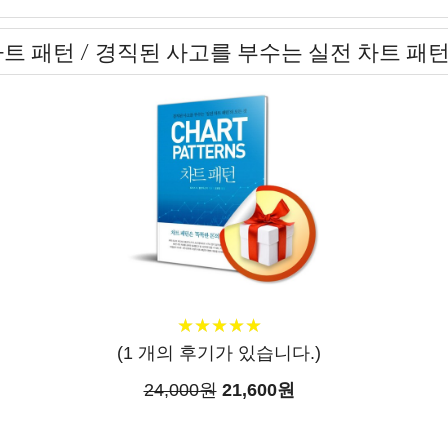
트 패턴 / 경직된 사고를 부수는 실전 차트 패턴
★
★
★
★
★
★
★
★
★
★
(
1
개의 후기가 있습니다.)
24,000원
21,600원