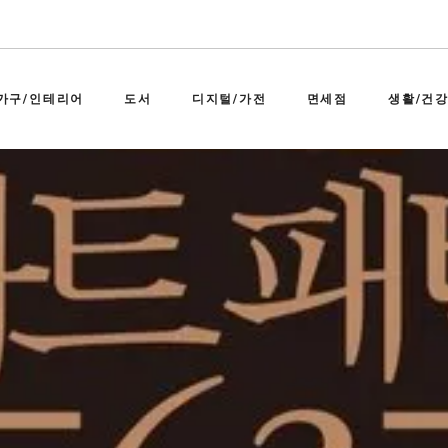
가구/인테리어
도서
디지털/가전
면세점
생활/건