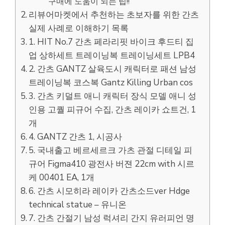
구매에 도움이 되는 팁!!
리뷰어마켓에서 추천하는 초보자를 위한 간츠
실제 사례로 이해하기 목록
1. HIT No.7 간츠 페라리핏 바이크 후드티 집
업 상하세트 트레이닝복 트레이닝세트 LPB4
2. 간츠 GANTZ 살육도시 캐릭터로 패션 남성
트레이닝복 코스복 Gantz Killing Urban cos
3. 간츠 키덜트 애니 캐릭터 장식 모델 애니 성
인용 고퀄 피규어 수집, 간츠 레이카 쇼트건, 1
개
4. GANTZ 간츠 1, 시공사
5. 국내출고 베르세르크 가츠 관절 디테일 피
규어 Figma410 광전사 버젼 22cm with 시르
케 00401 EA, 1개
6. 간츠 시모히라 레이카 간츠소드ver Hdge
technical statue – 유니온
7. 간츠 간절기 남성 럭셔리 간지 유러피언 명