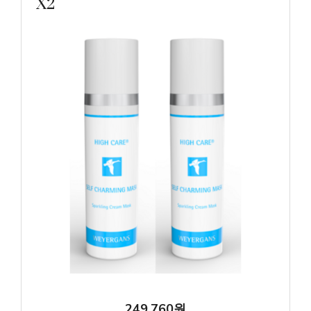
X2
249,760원