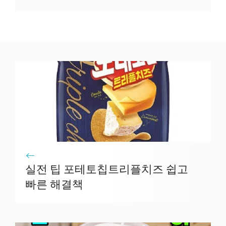
실전 팁 포테토칩트리플치즈 쉽고
빠른 해결책