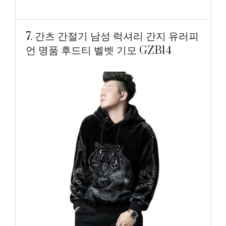
7. 간츠 간절기 남성 럭셔리 간지 유러피
언 명품 후드티 벨벳 기모 GZB14