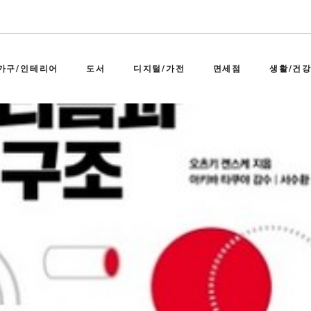
가구/인테리어
도서
디지털/가전
면세점
생활/건