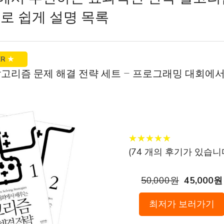
로 쉽게 설명 목록
ER
★
 알고리즘 문제 해결 전략 세트 – 프로그래밍 대회에서
★
★
★
★
★
★
★
★
★
★
(
74
개의 후기가 있습니다
50,000원
45,000원
최저가 보러가기