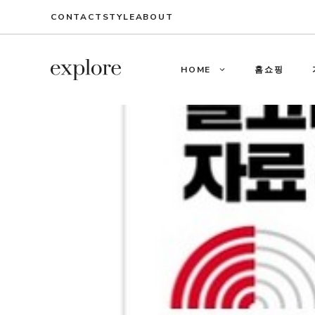
Skip
CONTACT
STYLE
ABOUT
to
content
HOME
홈쇼핑