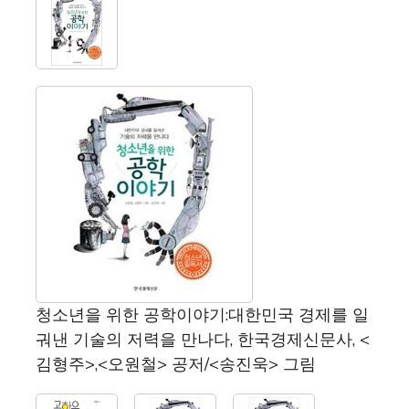
청소년을 위한 공학이야기:대한민국 경제를 일
궈낸 기술의 저력을 만나다, 한국경제신문사, <
김형주>,<오원철> 공저/<송진욱> 그림