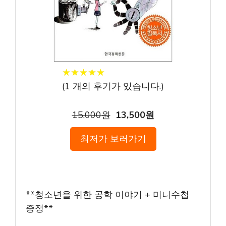
★
★
★
★
★
★
★
★
★
★
(
1
개의 후기가 있습니다.)
15,000원
13,500원
최저가 보러가기
**청소년을 위한 공학 이야기 + 미니수첩
증정**