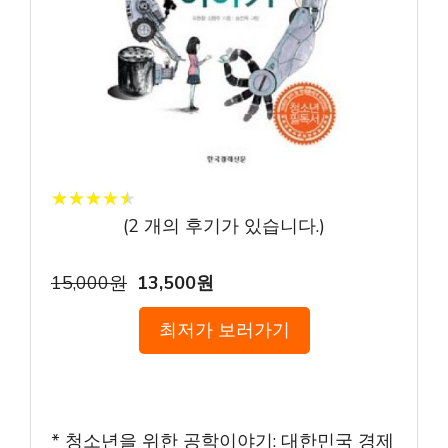
★
★
★
★
★
★
★
★
★
★
(
2
개의 후기가 있습니다.)
15,000원
13,500원
최저가 보러가기
* 청소년을 위한 공학이야기: 대한민국 경제