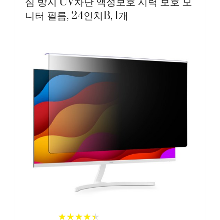
심 방지 UV차단 액정보호 시력 보호 모
니터 필름, 24인치B, 1개
★
★
★
★
★
★
★
★
★
★