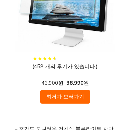
★
★
★
★
★
★
★
★
★
★
(
458
개의 후기가 있습니다.)
43,900원
38,990원
최저가 보러가기
– 포가드 모니터용 거치식 블루라이트 차단