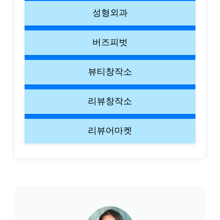
성형외과
버즈피벗
뷰티창작소
리뷰창작소
리뷰어마켓