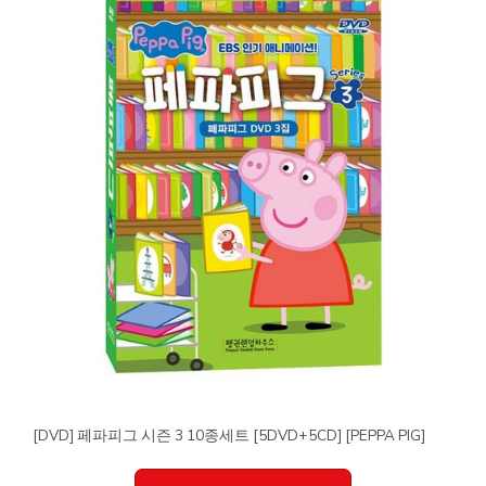
[DVD] 페파피그 시즌 3 10종세트 [5DVD+5CD] [PEPPA PIG]