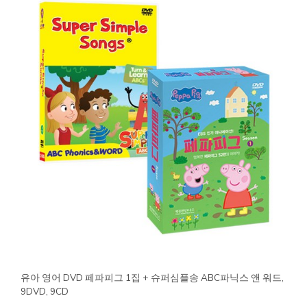
유아 영어 DVD 페파피그 1집 + 슈퍼심플송 ABC파닉스 앤 워드,
9DVD, 9CD