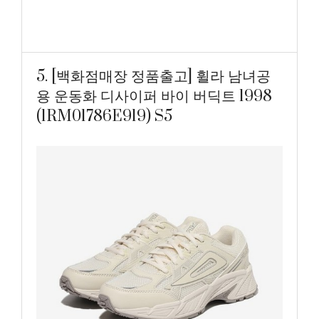
5. [백화점매장 정품출고] 휠라 남녀공
용 운동화 디사이퍼 바이 버딕트 1998
(1RM01786E919) S5