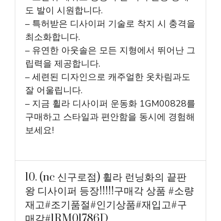
도 발이 시원합니다.
– 특허받은 디사이퍼 기술로 착지 시 충격을
최소화합니다.
– 유연한 아웃솔은 모든 지형에서 뛰어난 그
립력을 제공합니다.
– 세련된 디자인으로 캐주얼한 옷차림과도
잘 어울립니다.
– 지금 휠라 디사이퍼 운동화 1GM00828를
구매하고 스타일과 편안함을 동시에 경험해
보세요!
10. (nc 신구로점) 휠라 런닝화의 끝판
왕 디사이퍼 등장!!!!!구매각 상품 #소량
재고#조기품절#인기상품#재입고#구
매각#1RM01786D