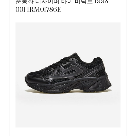
운동화 디사이퍼 바이 버딕트 1998 –
001 1RM01786E