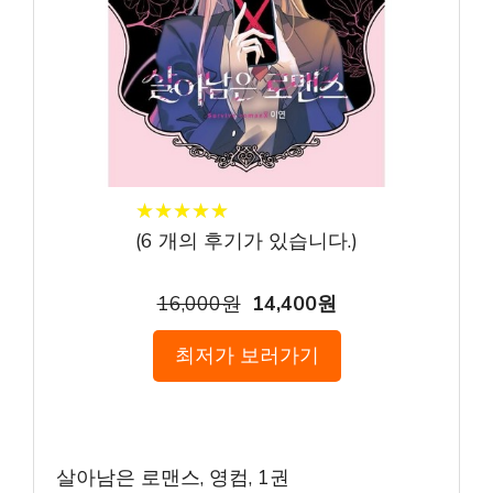
★
★
★
★
★
★
★
★
★
★
(
6
개의 후기가 있습니다.)
16,000원
14,400원
최저가 보러가기
살아남은 로맨스, 영컴, 1권