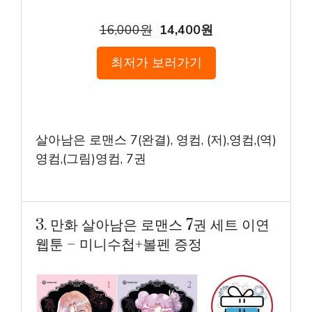
16,000원
14,400원
최저가 보러가기
살아남은 로맨스 7(완결), 영컴, (저),영컴,(역)
영컴,(그림)영컴, 7권
3. 만화 살아남은 로맨스 7권 세트 이연
웹툰 – 미니수첩+볼펜 증정