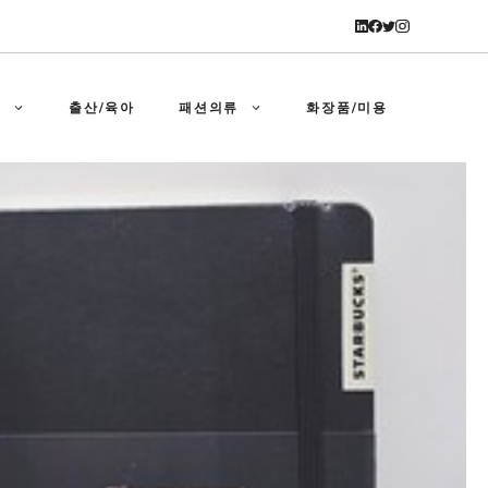
강
출산/육아
패션의류
화장품/미용