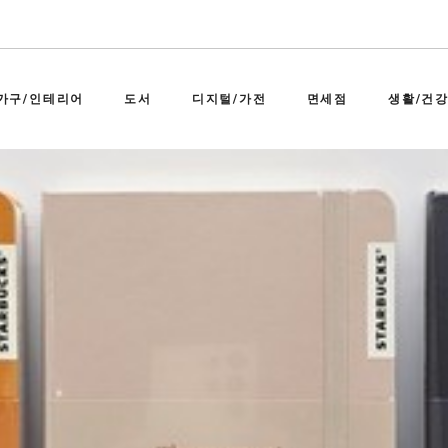
가구/인테리어
도서
디지털/가전
면세점
생활/건