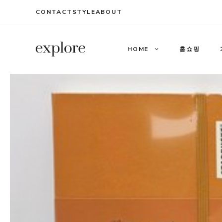
Skip
CONTACT
STYLE
ABOUT
to
content
HOME
홈쇼핑