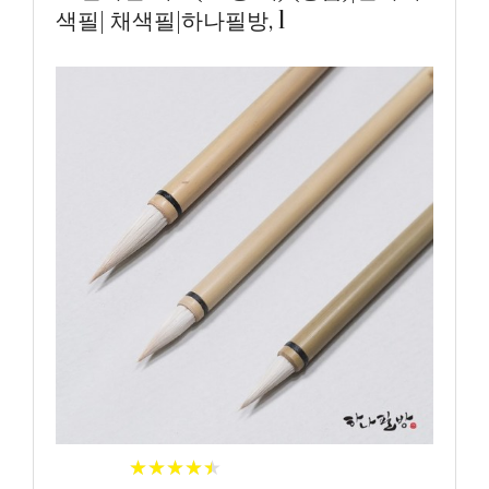
색필| 채색필|하나필방, 1
★
★
★
★
★
★
★
★
★
★