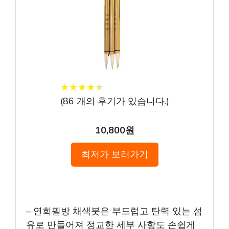
★
★
★
★
★
★
★
★
★
★
(
86
개의 후기가 있습니다.)
10,800원
최저가 보러가기
– 연희필방 채색붓은 부드럽고 탄력 있는 섬
유로 만들어져 정교한 세부 사항도 손쉽게