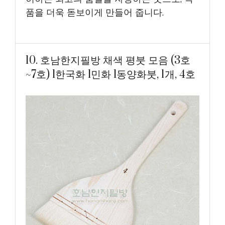
품을 더욱 돋보이게 만들어 줍니다.
10. 호남한지필방 채색 평붓 모음 (3호
~7호) l한국화 l민화 l동양화붓, 1개, 4호