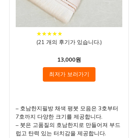
★
★
★
★
★
★
★
★
★
★
(
21
개의 후기가 있습니다.)
13,000원
최저가 보러가기
– 호남한지필방 채색 평붓 모음은 3호부터
7호까지 다양한 크기를 제공합니다.
– 붓은 고품질의 호남한지로 만들어져 부드
럽고 탄력 있는 터치감을 제공합니다.