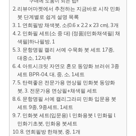
구매에 도움이 되는 팁!!
리뷰어마켓에서 추천하는 지금바로 시작 민화
붓 단계별로 쉽게 설명 목록
1. 연희필방 채색붓, 소(0.6 x 2.2 x 23 cm), 3개
2. 민화필 세트(소 중 대) (정품)|민화채색필| 채
색필|하나필방, 1
3. 문항명필 캘리 서예 수묵화 붓 세트 17종,
대중소, 12자루
4. 아트시크릿 자연모 혼모 동양화 브러쉬 3종
세트 BPR-04, 대, 중, 소, 1세트
5. 탄력좋은 전문가용 면상필 민화붓 동양화
붓, 3. 전문가용 면상필+채색필 세트
6. 문항명필 서예 캘리그라피 민화 입문용 붓
세트 9종, 9종세트, 1세트
7. 민화붓 세트(입문용) l 민화용붓 l 민화필 l
민화기초붓, 민화용 붓세트
8. 연희필방 한채붓, 중, 1개