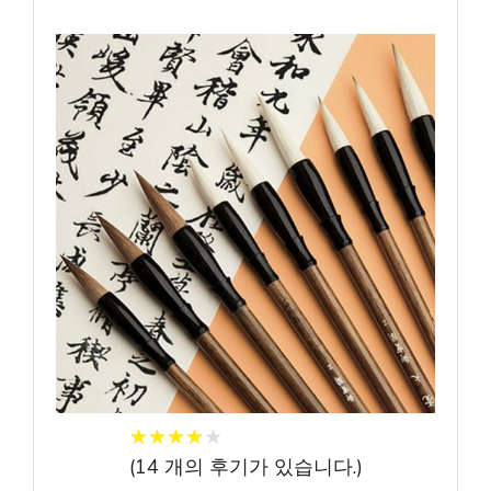
★
★
★
★
★
★
★
★
★
★
(
14
개의 후기가 있습니다.)