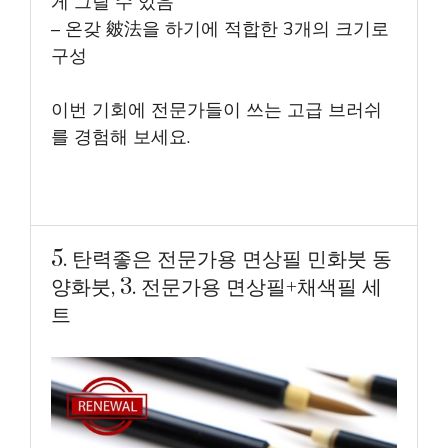
게 그릴 수 있음
– 온갖 皴法을 하기에 적합한 3개의 크기로
구성
이번 기회에 전문가들이 쓰는 고급 브러쉬
를 경험해 보세요.
5. 탄력좋은 전문가용 면상필 민화붓 동
양화붓, 3. 전문가용 면상필+채색필 세
트