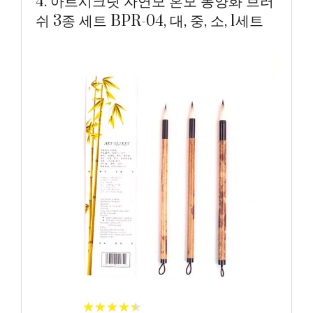
4. 아트시크릿 자연모 혼모 동양화 브러
쉬 3종 세트 BPR-04, 대, 중, 소, 1세트
★
★
★
★
★
★
★
★
★
★