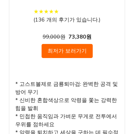
★
★
★
★
★
★
★
★
★
★
(
136
개의 후기가 있습니다.)
99,000원
73,380원
최저가 보러가기
* 고스트볼제로 금룡퇴마검: 완벽한 공격 및
방어 무기
* 신비한 혼합색상으로 악령을 쫓는 강력한
힘을 발휘
* 민첩한 움직임과 가벼운 무게로 전투에서
우위를 점하세요
* 악령을 퇴치하고 세상을 구하는 데 필수적