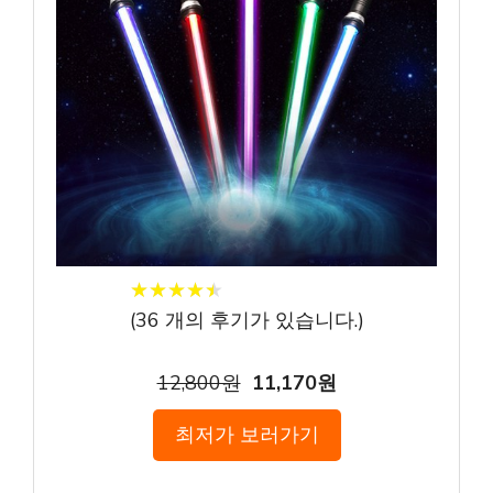
★
★
★
★
★
★
★
★
★
★
(
36
개의 후기가 있습니다.)
12,800원
11,170원
최저가 보러가기