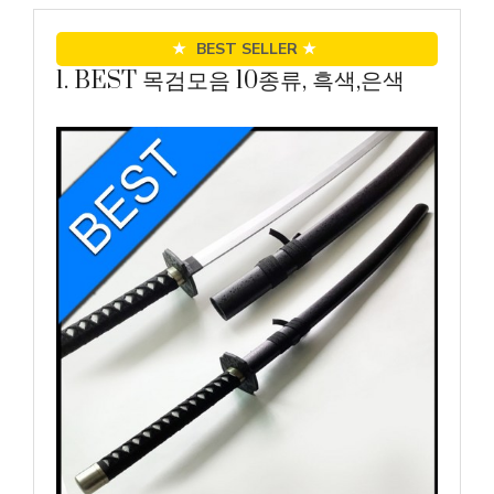
★
BEST SELLER
★
1. BEST 목검모음 10종류, 흑색,은색