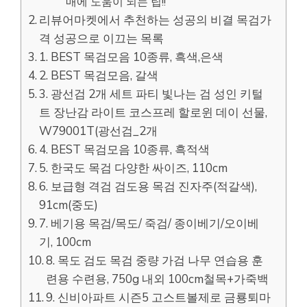
매에 도움이 되는 팁!!
리뷰어마켓에서 추천하는 성공의 비결 목검가
격 성공으로 이끄는 목록
1. BEST 목검모음 10종류, 흑색,은색
2. BEST 목검모음, 갈색
3. 광선검 2개 세트 파티 빛나는 검 성인 키털
트 장난감 라이트 코스프레 할로윈 데이 선물,
W79001T(광선검_2개
4. BEST 목검모음 10종류, 흑적색
5. 한국도 목검 다양한 싸이즈, 110cm
6. 보급형 격검 검도용 목검 진자주(적갈색),
91cm(중도)
7. 베기용 목검/목도/ 죽검/ 종이베기/오이베
기, 100cm
8. 목도 검도 목검 중량 가검 나무 연습용 훈
련용 수련용, 750g 내외 100cm철목+가죽백
9. 신비아파트 시즌5 고스트볼제로 금룡퇴마