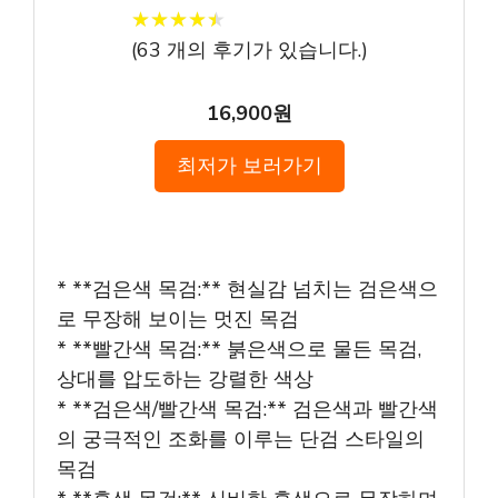
★
★
★
★
★
★
★
★
★
★
(
63
개의 후기가 있습니다.)
16,900원
최저가 보러가기
* **검은색 목검:** 현실감 넘치는 검은색으
로 무장해 보이는 멋진 목검
* **빨간색 목검:** 붉은색으로 물든 목검,
상대를 압도하는 강렬한 색상
* **검은색/빨간색 목검:** 검은색과 빨간색
의 궁극적인 조화를 이루는 단검 스타일의
목검