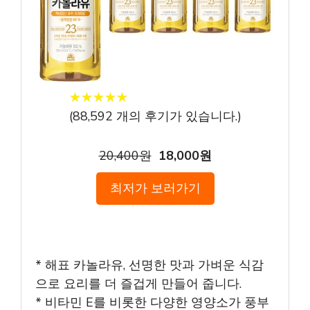
★
★
★
★
★
★
★
★
★
★
(
88,592
개의 후기가 있습니다.)
20,400원
18,000원
최저가 보러가기
* 해표 카놀라유, 선명한 맛과 가벼운 식감
으로 요리를 더 즐겁게 만들어 줍니다.
* 비타민 E를 비롯한 다양한 영양소가 풍부