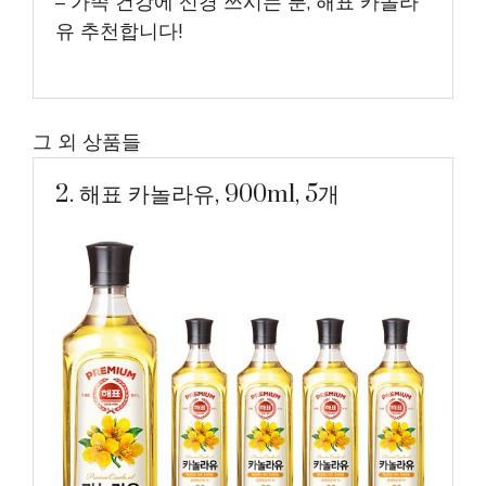
– 가족 건강에 신경 쓰시는 분, 해표 카놀라
유 추천합니다!
그 외 상품들
2. 해표 카놀라유, 900ml, 5개