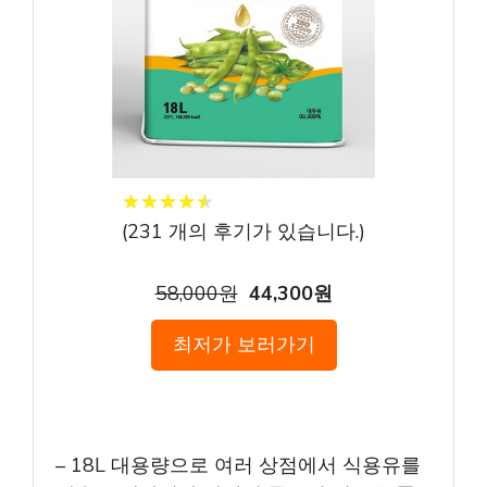
★
★
★
★
★
★
★
★
★
★
(
231
개의 후기가 있습니다.)
58,000원
44,300원
최저가 보러가기
– 18L 대용량으로 여러 상점에서 식용유를