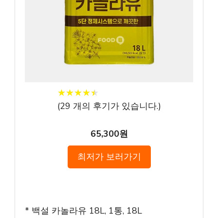
★
★
★
★
★
★
★
★
★
★
(
29
개의 후기가 있습니다.)
65,300원
최저가 보러가기
* 백설 카놀라유 18L, 1통, 18L