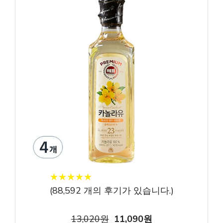
★
★
★
★
★
★
★
★
★
★
(
88,592
개의 후기가 있습니다.)
13,020원
11,090원