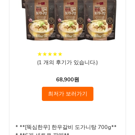
★
★
★
★
★
★
★
★
★
★
(
1
개의 후기가 있습니다.)
68,900원
최저가 보러가기
* **[뚝심한우] 한우갈비 도가니탕 700g**