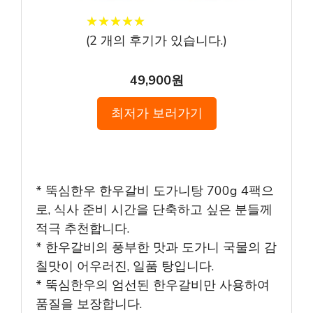
★
★
★
★
★
★
★
★
★
★
(
2
개의 후기가 있습니다.)
49,900원
최저가 보러가기
* 뚝심한우 한우갈비 도가니탕 700g 4팩으
로, 식사 준비 시간을 단축하고 싶은 분들께
적극 추천합니다.
* 한우갈비의 풍부한 맛과 도가니 국물의 감
칠맛이 어우러진, 일품 탕입니다.
* 뚝심한우의 엄선된 한우갈비만 사용하여
품질을 보장합니다.