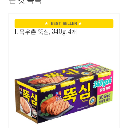
든 것 목록
★
BEST SELLER
★
1. 목우촌 뚝심, 340g, 4개