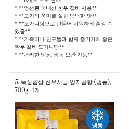
* **6개 세트로 판매**
* **엄선된 국내산 한우 갈비 사용**
* **고기의 풍미를 살린 담백한 맛**
* **도가니탕으로 만들어 시원하게 즐길 수
있음**
* **가족이나 친구들과 함께 즐기기에 좋은
한우 갈비 도가니탕**
* **편리한 냉장, 냉동 보관 가능**
5. 뚝심밥상 한우사골 양지곰탕 (냉동),
700g, 4개