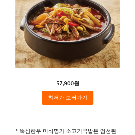
57,900원
최저가 보러가기
* 뚝심한우 미식명가 소고기국밥은 엄선된