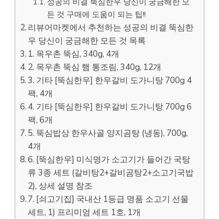
성공의 비결 뚝심한우 당신이 궁금해한 모
든 것 구매에 도움이 되는 팁!!
리뷰어마켓에서 추천하는 성공의 비결 뚝심한
우 당신이 궁금해한 모든 것 목록
1. 목우촌 뚝심, 340g, 4개
2. 목우촌 뚝심 햄 통조림, 340g, 12개
3. 기타 [뚝심한우] 한우갈비 도가니탕 700g 4
팩, 4개
4. 기타 [뚝심한우] 한우갈비 도가니탕 700g 6
팩, 6개
5. 뚝심밥상 한우사골 양지곰탕 (냉동), 700g,
4개
6. [뚝심한우] 미식명가 소고기가 들어간 국탕
류 3종 세트 (갈비탕2+갈비곰탕2+소고기국밥
2), 상세 설명 참조
7. [쇠고기집] 국내산 1등급 명품 소고기 선물
세트, 1) 프리미엄 세트 1호, 1개