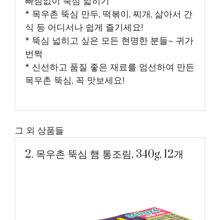
빠짐없이 뚝심 넓히기
* 목우촌 뚝심 만두, 떡볶이, 찌개, 삶아서 간
식 등 어디서나 쉽게 즐기세요!
* 뚝심 넓히고 싶은 모든 현명한 분들~ 귀가
번쩍
* 신선하고 품질 좋은 재료를 엄선하여 만든
목우촌 뚝심, 꼭 맛보세요!
그 외 상품들
2. 목우촌 뚝심 햄 통조림, 340g, 12개