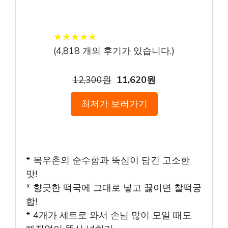
★
★
★
★
★
★
★
★
★
★
(
4,818
개의 후기가 있습니다.)
12,300원
11,620원
최저가 보러가기
* 목우촌의 순수함과 뚝심이 담긴 고소한
맛!
* 향긋한 떡국에 그대로 넣고 끓이면 찰떡궁
합!
* 4개가 세트로 와서 손님 많이 모일 때도