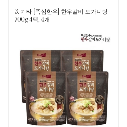
3. 기타 [뚝심한우] 한우갈비 도가니탕
700g 4팩, 4개