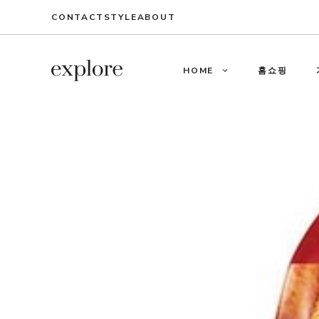
Skip
CONTACT
STYLE
ABOUT
to
content
HOME
홈쇼핑