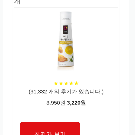
개
★
★
★
★
★
★
★
★
★
★
(
31,332
개의 후기가 있습니다.)
3,950원
3,220원
최저가 보기