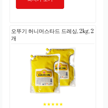
오뚜기 허니머스타드 드레싱, 2kg, 2
개
★
★
★
★
★
★
★
★
★
★