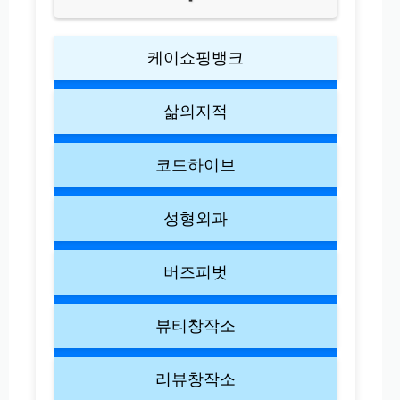
케이쇼핑뱅크
삶의지적
코드하이브
성형외과
버즈피벗
뷰티창작소
리뷰창작소