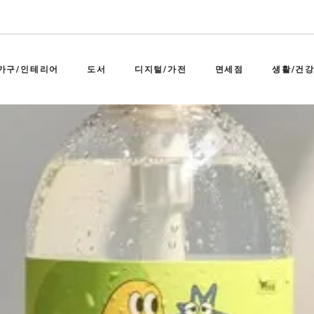
가구/인테리어
도서
디지털/가전
면세점
생활/건