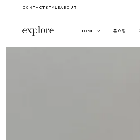
Skip
CONTACT
STYLE
ABOUT
to
content
HOME
홈쇼핑