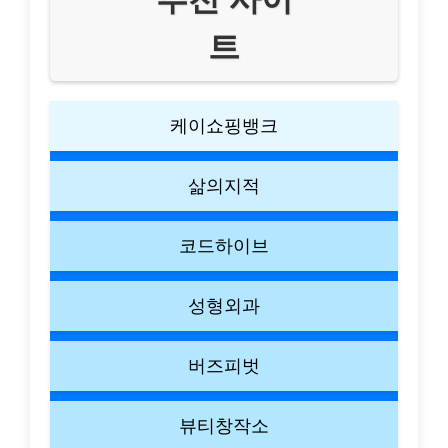
트
케이쇼핑뱅크
삶의지적
코드하이브
성형외과
버즈피벗
뷰티창작소