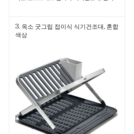
3. 옥소 굿그립 접이식 식기건조대, 혼합
색상