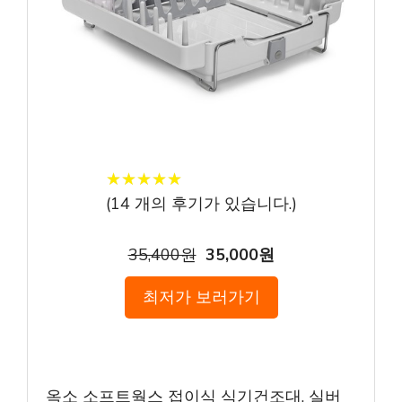
★
★
★
★
★
★
★
★
★
★
(
14
개의 후기가 있습니다.)
35,400원
35,000원
최저가 보러가기
옥소 소프트웍스 접이식 식기건조대, 실버