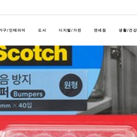
가구/인테리어
도서
디지털/가전
면세점
생활/건