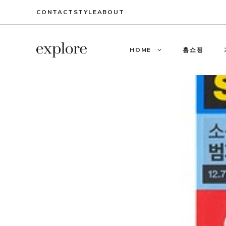
Skip
CONTACT
STYLE
ABOUT
to
content
HOME
홈쇼핑