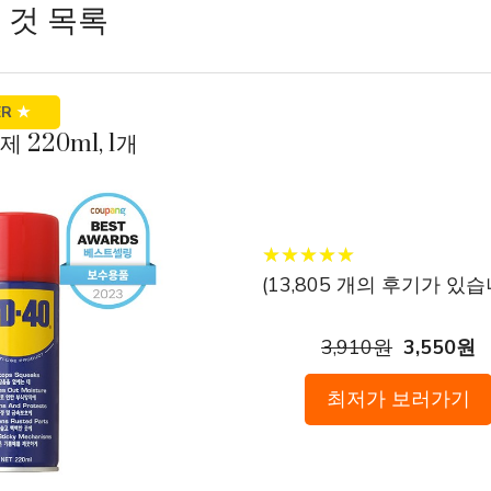
 것 목록
ER
★
제 220ml, 1개
★
★
★
★
★
★
★
★
★
★
(
13,805
개의 후기가 있습니
3,910원
3,550원
최저가 보러가기