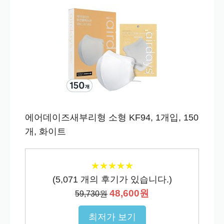
에어데이즈새부리형 소형 KF94, 1개입, 150
개, 화이트
★
★
★
★
★
★
★
★
★
★
(
5,071
개의 후기가 있습니다.)
48,600원
59,730원
최저가 보기