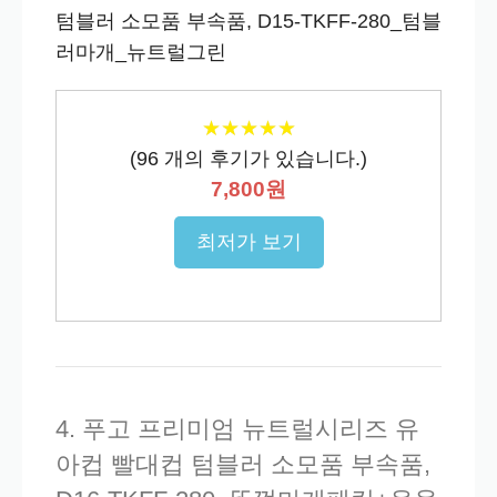
텀블러 소모품 부속품, D15-TKFF-280_텀블
러마개_뉴트럴그린
★
★
★
★
★
★
★
★
★
★
(
96
개의 후기가 있습니다.)
7,800원
최저가 보기
4. 푸고 프리미엄 뉴트럴시리즈 유
아컵 빨대컵 텀블러 소모품 부속품,