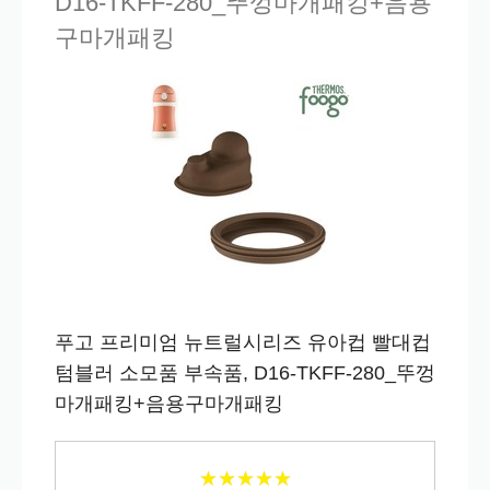
D16-TKFF-280_뚜껑마개패킹+음용
구마개패킹
푸고 프리미엄 뉴트럴시리즈 유아컵 빨대컵
텀블러 소모품 부속품, D16-TKFF-280_뚜껑
마개패킹+음용구마개패킹
★
★
★
★
★
★
★
★
★
★