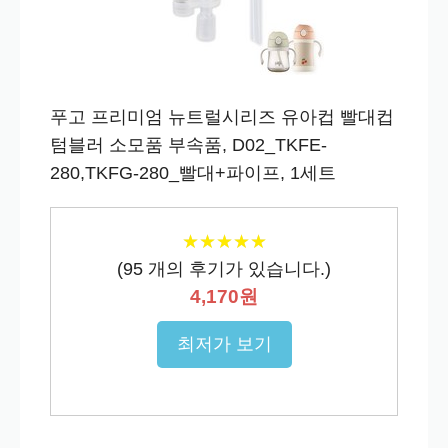
푸고 프리미엄 뉴트럴시리즈 유아컵 빨대컵
텀블러 소모품 부속품, D02_TKFE-
280,TKFG-280_빨대+파이프, 1세트
★
★
★
★
★
★
★
★
★
★
(
95
개의 후기가 있습니다.)
4,170원
최저가 보기