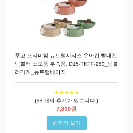
푸고 프리미엄 뉴트럴시리즈 유아컵 빨대컵
텀블러 소모품 부속품, D15-TKFF-280_텀블
러마개_뉴트럴베이지
★
★
★
★
★
★
★
★
★
★
(
55
개의 후기가 있습니다.)
7,800원
최저가 보기