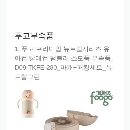
푸고부속품
1. 푸고 프리미엄 뉴트럴시리즈 유
아컵 빨대컵 텀블러 소모품 부속품,
D09-TKFE-280_마개+패킹세트_뉴
트럴그린