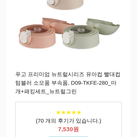
푸고 프리미엄 뉴트럴시리즈 유아컵 빨대컵
텀블러 소모품 부속품, D09-TKFE-280_마
개+패킹세트_뉴트럴그린
★
★
★
★
★
★
★
★
★
★
(
70
개의 후기가 있습니다.)
7,530원