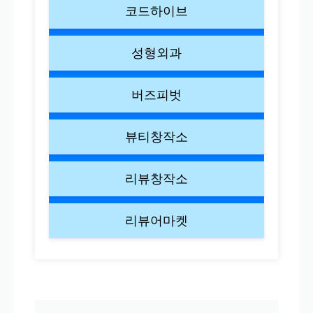
코드하이브
성형외과
버즈피벗
뷰티창작소
리뷰창작소
리뷰어마켓