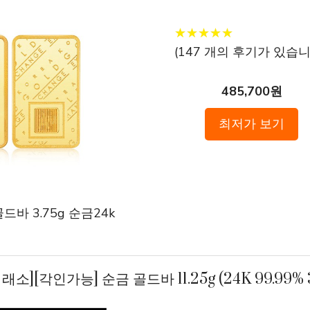
★
★
★
★
★
★
★
★
★
★
(
147
개의 후기가 있습니다
485,700원
최저가 보기
바 3.75g 순금24k
래소][각인가능] 순금 골드바 11.25g (24K 99.99% 