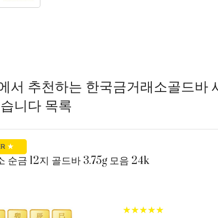
에서 추천하는 한국금거래소골드바 
었습니다 목록
ER
★
 순금 12지 골드바 3.75g 모음 24k
★
★
★
★
★
★
★
★
★
★