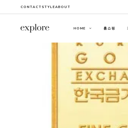
Skip
CONTACT
STYLE
ABOUT
to
content
HOME
홈쇼핑