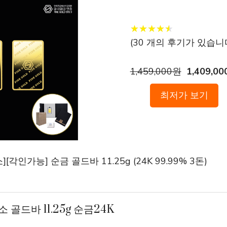
★
★
★
★
★
★
★
★
★
★
(
30
개의 후기가 있습니다
1,459,000원
1,409,0
최저가 보기
각인가능] 순금 골드바 11.25g (24K 99.99% 3돈)
 골드바 11.25g 순금24K