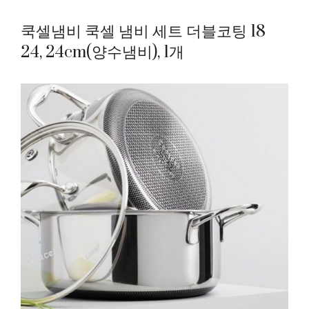
쿡셀냄비 쿡셀 냄비 세트 더블코팅 18
24, 24cm(양수냄비), 1개