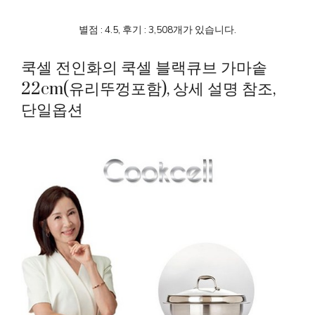
별점 : 4.5, 후기 : 3,508개가 있습니다.
쿡셀 전인화의 쿡셀 블랙큐브 가마솥
22cm(유리뚜껑포함), 상세 설명 참조,
단일옵션