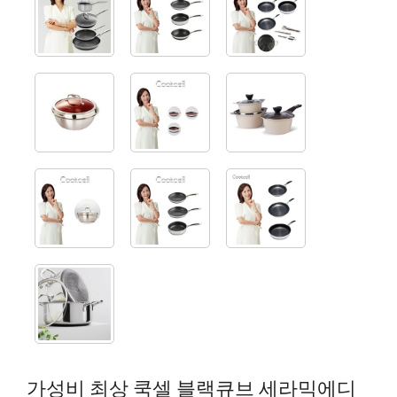
가성비 최상 쿡셀 블랙큐브 세라믹에디