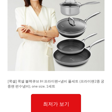
[쿡셀] 쿡셀 블랙큐브 IH 프라이팬+냄비 풀세트 (프라이팬2종 궁
중팬 편수냄비), one size, 1세트
최저가 보기