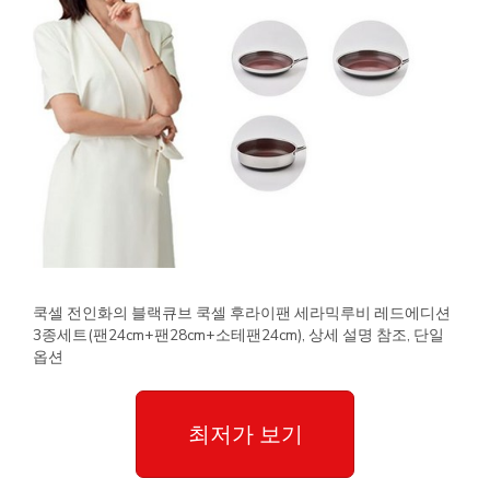
쿡셀 전인화의 블랙큐브 쿡셀 후라이팬 세라믹루비 레드에디션
3종세트(팬24cm+팬28cm+소테팬24cm), 상세 설명 참조, 단일
옵션
최저가 보기