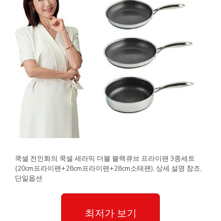
쿡셀 전인화의 쿡셀 세라믹 더블 블랙큐브 프라이팬 3종세트
(20cm프라이팬+28cm프라이팬+28cm소테팬), 상세 설명 참조,
단일옵션
최저가 보기