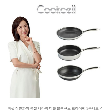
쿡셀 전인화의 쿡셀 세라믹 더블 블랙큐브 프라이팬 3종세트, 상