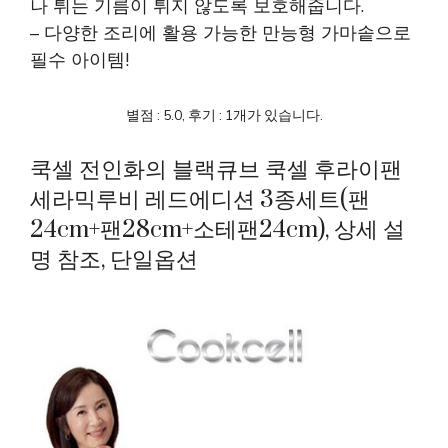
나 튀는 기름이 튀지 않도록 보호해줍니다.
– 다양한 조리에 활용 가능한 만능형 가마솥으로
필수 아이템!
별점 : 5.0, 후기 : 1개가 있습니다.
쿡셀 전인화의 블랙큐브 쿡셀 후라이팬
세라믹루비 레드에디션 3종세트(팬
24cm+팬28cm+소테팬24cm), 상세 설
명 참조, 단일옵션