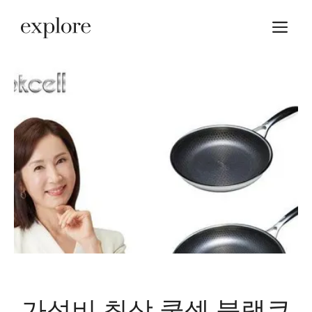
Skip
M
to
content
가성비 최상 쿡셀 블랙큐