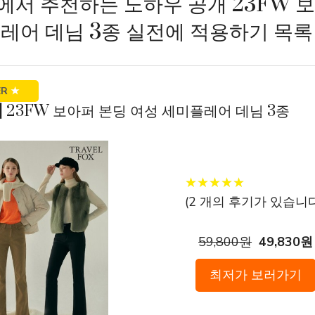
서 추천하는 노하우 공개 23FW 
레어 데님 3종 실전에 적용하기 목록
ER
★
스] 23FW 보아퍼 본딩 여성 세미플레어 데님 3종
★
★
★
★
★
★
★
★
★
★
(
2
개의 후기가 있습니다
59,800원
49,830원
최저가 보러가기