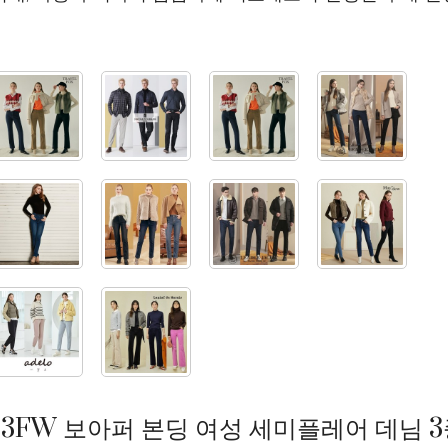
23FW 보아퍼 본딩 여성 세미플레어 데님 3