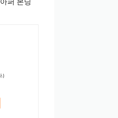
보아퍼 본딩
.)