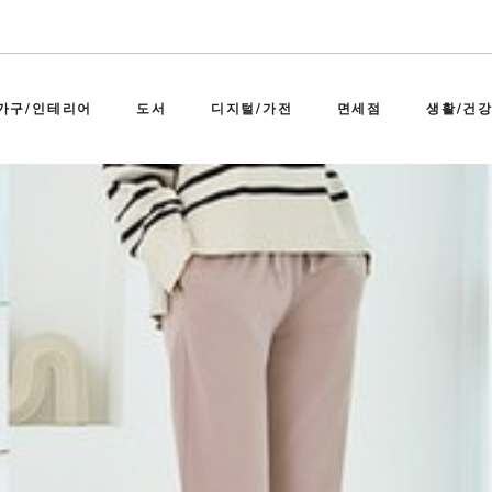
가구/인테리어
도서
디지털/가전
면세점
생활/건