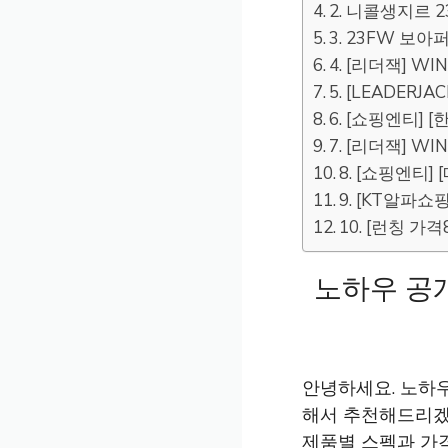
2. 니콜생지르 
3. 23FW 보아
4. [리더잭] WI
5. [LEADERJ
6. [쇼핑엔티]
7. [리더잭] W
8. [쇼핑엔티]
9. [KT알파
10. [런칭 
노하우 공개
안녕하세요. 노하우
해서 추천해드리겠
제품별 스펙과 가