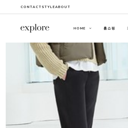
Skip
CONTACT
STYLE
ABOUT
to
content
HOME
홈쇼핑