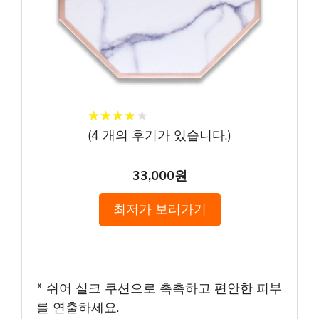
★
★
★
★
★
★
★
★
★
★
(
4
개의 후기가 있습니다.)
33,000원
최저가 보러가기
* 쉬어 실크 쿠션으로 촉촉하고 편안한 피부
를 연출하세요.