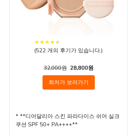
★
★
★
★
★
★
★
★
★
★
(
522
개의 후기가 있습니다.)
32,000원
28,800원
최저가 보러가기
* **디어달리아 스킨 파라다이스 쉬어 실크
쿠션 SPF 50+ PA++++**