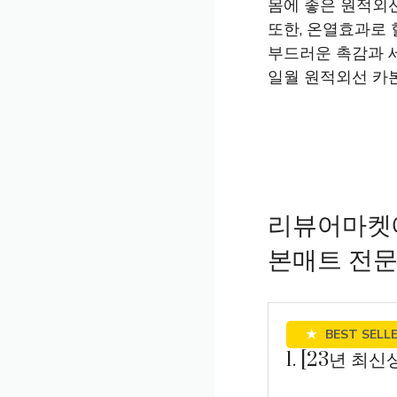
몸에 좋은 원적외
또한, 온열효과로
부드러운 촉감과 
일월 원적외선 카
리뷰어마켓
본매트 전문
★
BEST SELL
1. [23년 