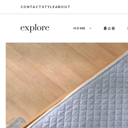
Skip
CONTACT
STYLE
ABOUT
to
content
HOME
홈쇼핑