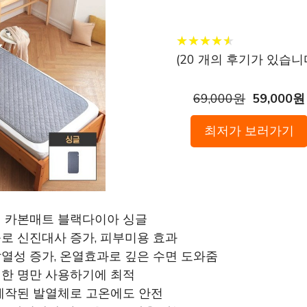
★
★
★
★
★
★
★
★
★
★
(
20
개의 후기가 있습니다
69,000원
59,000원
최저가 보러가기
선 카본매트 블랙다이아 싱글
출로 신진대사 증가, 피부미용 효과
발열성 증가, 온열효과로 깊은 수면 도와줌
 한 명만 사용하기에 최적
 제작된 발열체로 고온에도 안전