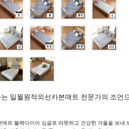
하는 일월원적외선카본매트 전문가의 조언으
본매트 블랙다이아 싱글로 따뜻하고 건강한 겨울을 보내 