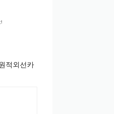
!
월원적외선카