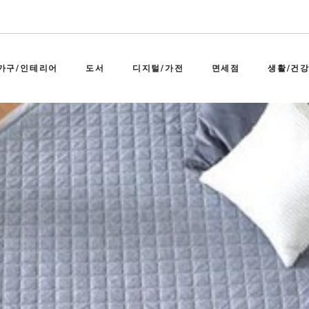
가구/인테리어
도서
디지털/가전
면세점
생활/건