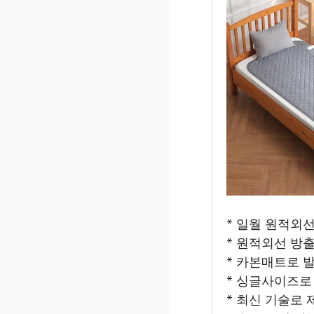
* 일월 원적외
* 원적외선 방
* 카본매트로 
* 싱글사이즈로
* 최신 기술로