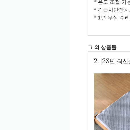
* 온도 조절 가
* 긴급차단장치
* 1년 무상 수
그 외 상품들
2. [23년 