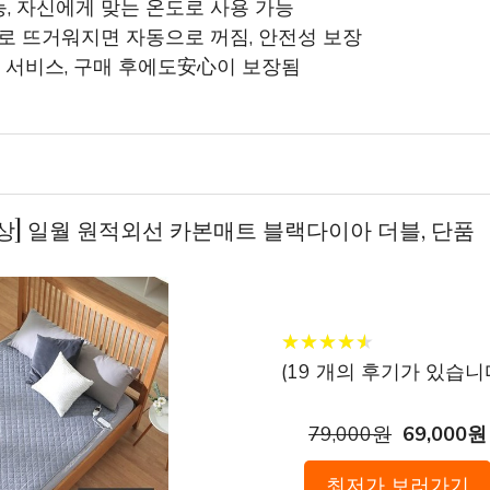
능, 자신에게 맞는 온도로 사용 가능
로 뜨거워지면 자동으로 꺼짐, 안전성 보장
리 서비스, 구매 후에도安心이 보장됨
최신상] 일월 원적외선 카본매트 블랙다이아 더블, 단품
★
★
★
★
★
★
★
★
★
★
(
19
개의 후기가 있습니다
79,000원
69,000원
최저가 보러가기