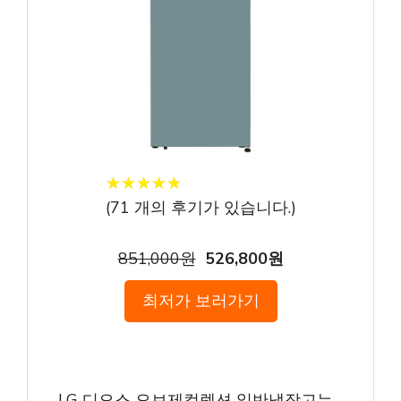
★
★
★
★
★
★
★
★
★
★
(
71
개의 후기가 있습니다.)
851,000원
526,800원
최저가 보러가기
– LG 디오스 오브제컬렉션 일반냉장고는