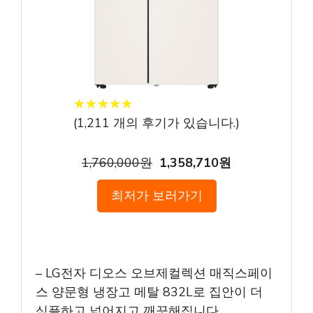
★
★
★
★
★
★
★
★
★
★
(
1,211
개의 후기가 있습니다.)
1,760,000원
1,358,710원
최저가 보러가기
– LG전자 디오스 오브제컬렉션 매직스페이
스 양문형 냉장고 메탈 832L로 집안이 더
심플하고 넓어지고 깨끗해집니다.