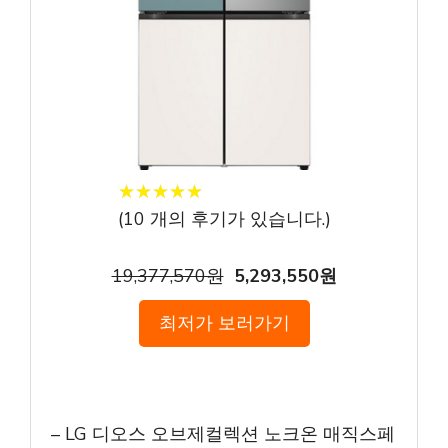
★
★
★
★
★
★
★
★
★
★
(
10
개의 후기가 있습니다.)
19,377,570원
5,293,550원
최저가 보러가기
– LG 디오스 오브제컬렉션 노크온 매직스페