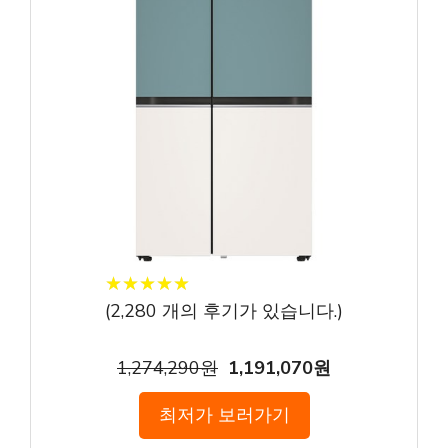
★
★
★
★
★
★
★
★
★
★
(
2,280
개의 후기가 있습니다.)
1,274,290원
1,191,070원
최저가 보러가기