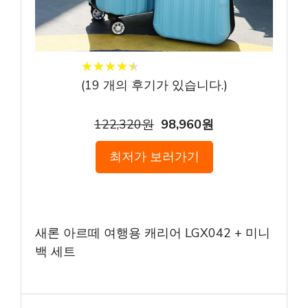
★
★
★
★
★
★
★
★
★
★
(
19
개의 후기가 있습니다.)
122,320원
98,960원
최저가 보러가기
새론 아르떼 여행용 캐리어 LGX042 + 미니
백 세트