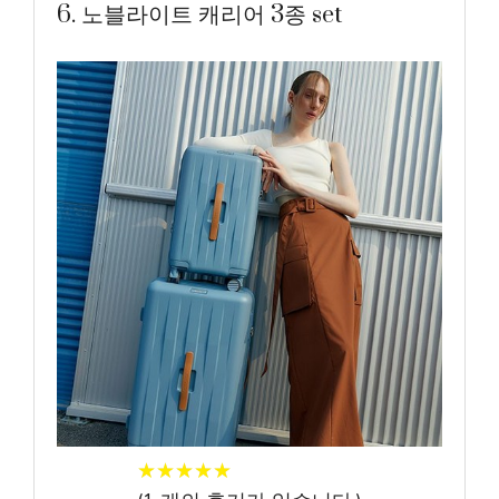
6. 노블라이트 캐리어 3종 set
★
★
★
★
★
★
★
★
★
★