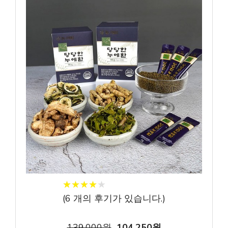
★
★
★
★
★
★
★
★
★
★
(
6
개의 후기가 있습니다.)
139,000원
104,250원