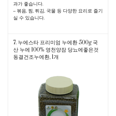
과가 좋습니다.
– 볶음, 찜, 튀김, 국물 등 다양한 요리로 즐기
실 수 있습니다.
7. 누에스타 프리미엄 누에환 500g 국
산 누에 100% 영천양잠 당뇨에좋은것
동결건조누에환, 1개