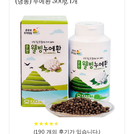
(냉동) 누에환 500g, 1개
★
★
★
★
★
★
★
★
★
★
(
190
개의 후기가 있습니다.)