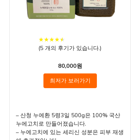
★
★
★
★
★
★
★
★
★
★
(
5
개의 후기가 있습니다.)
80,000원
최저가 보러가기
– 산청 누에환 5령3일 500g은 100% 국산
누에고치로 만들어졌습니다.
– 누에고치에 있는 세리신 성분은 피부 재생