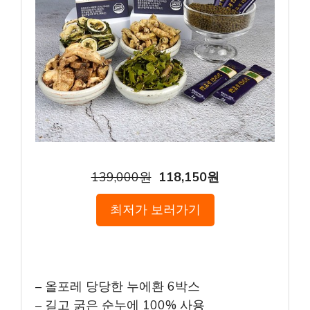
139,000원
118,150원
최저가 보러가기
– 올포레 당당한 누에환 6박스
– 길고 굵은 순누에 100% 사용