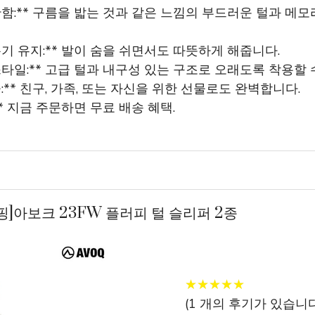
안함:** 구름을 밟는 것과 같은 느낌의 부드러운 털과 메
온기 유지:** 발이 숨을 쉬면서도 따뜻하게 해줍니다.
스타일:** 고급 털과 내구성 있는 구조로 오래도록 착용할 
물:** 친구, 가족, 또는 자신을 위한 선물로도 완벽합니다.
** 지금 주문하면 무료 배송 혜택.
쇼핑]아보크 23FW 플러피 털 슬리퍼 2종
★
★
★
★
★
★
★
★
★
★
(
1
개의 후기가 있습니다