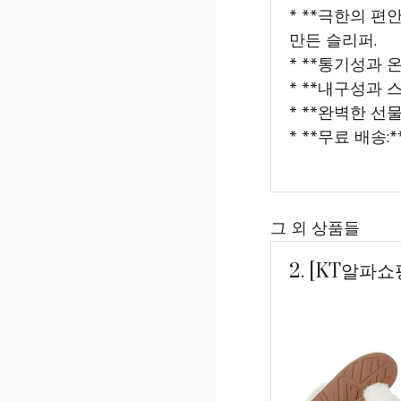
* **극한의 편
만든 슬리퍼.
* **통기성과 
* **내구성과 
* **완벽한 선
* **무료 배송:
그 외 상품들
2. [KT알파