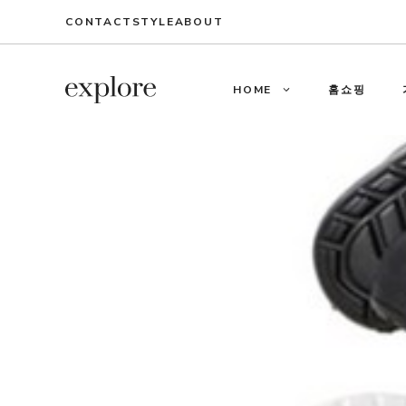
Skip
CONTACT
STYLE
ABOUT
to
content
HOME
홈쇼핑