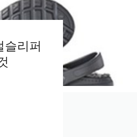
털슬리퍼
것