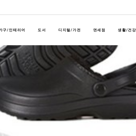
가구/인테리어
도서
디지털/가전
면세점
생활/건