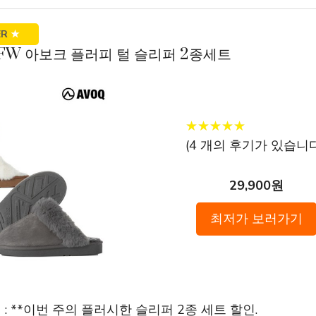
ER
★
 23FW 아보크 플러피 털 슬리퍼 2종세트
★
★
★
★
★
★
★
★
★
★
(
4
개의 후기가 있습니다
29,900원
최저가 보러가기
퍼 : **이번 주의 플러시한 슬리퍼 2종 세트 할인.