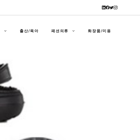
강
출산/육아
패션의류
화장품/미용