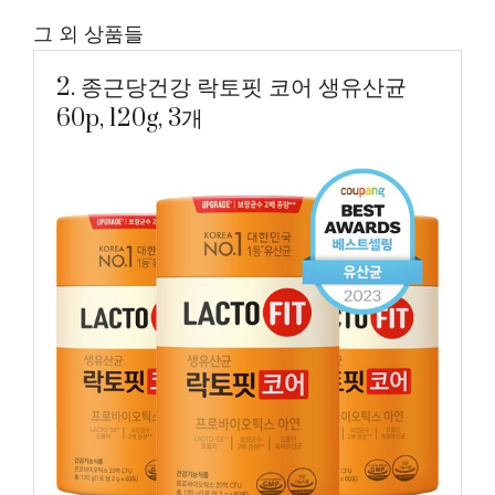
그 외 상품들
2. 종근당건강 락토핏 코어 생유산균
60p, 120g, 3개