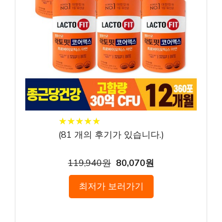
★
★
★
★
★
★
★
★
★
★
(
81
개의 후기가 있습니다.)
119,940원
80,070원
최저가 보러가기