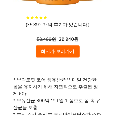
★
★
★
★
★
★
★
★
★
★
(
35,892
개의 후기가 있습니다.)
50,400원
29,940원
최저가 보러가기
* **락토핏 코어 생유산균:** 매일 건강한
몸을 유지하기 위해 자연적으로 추출된 정
제 60p
* **유산균 300억:** 1일 1 정으로 몸 속 유
산균을 보충
* **장 건강 증진:** 프로바이오틱스가 소화