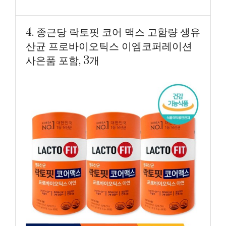
4. 종근당 락토핏 코어 맥스 고함량 생유
산균 프로바이오틱스 이엠코퍼레이션
사은품 포함, 3개