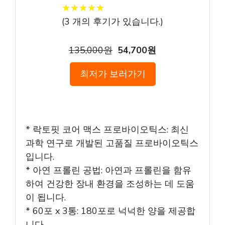
★
★
★
★
★
★
★
★
★
★
(
3
개의 후기가 있습니다.)
135,000원
54,700원
최저가 보러가기
* 락토핏 코어 맥스 프로바이오틱스: 최신
과학 연구로 개발된 고품질 프로바이오틱스
입니다.
* 아연 프롤린 공법: 아연과 프롤린을 함유
하여 건강한 장내 환경을 조성하는 데 도움
이 됩니다.
* 60포 x 3통: 180포로 넉넉한 양을 제공합
니다.