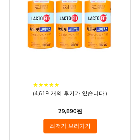
★
★
★
★
★
★
★
★
★
★
(
4,619
개의 후기가 있습니다.)
29,890원
최저가 보러가기