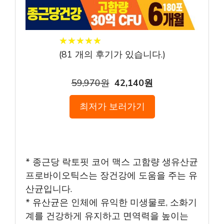
★
★
★
★
★
★
★
★
★
★
(
81
개의 후기가 있습니다.)
59,970원
42,140원
최저가 보러가기
* 종근당 락토핏 코어 맥스 고함량 생유산균
프로바이오틱스는 장건강에 도움을 주는 유
산균입니다.
* 유산균은 인체에 유익한 미생물로, 소화기
계를 건강하게 유지하고 면역력을 높이는