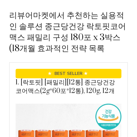
리뷰어마켓에서 추천하는 실용적
인 솔루션 종근당건강 락토핏코어
맥스 패밀리 구성 180포 x 3박스
(18개월 효과적인 전략 목록
★
BEST SELLER
★
1. [락토핏] [패밀리][12통] 종근당건강
코어맥스(2g*60포*12통), 120g, 12개