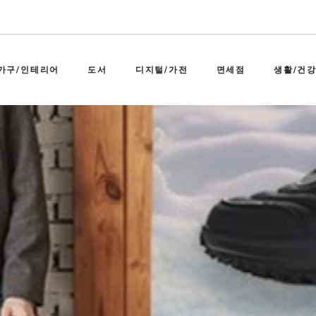
가구/인테리어
도서
디지털/가전
면세점
생활/건