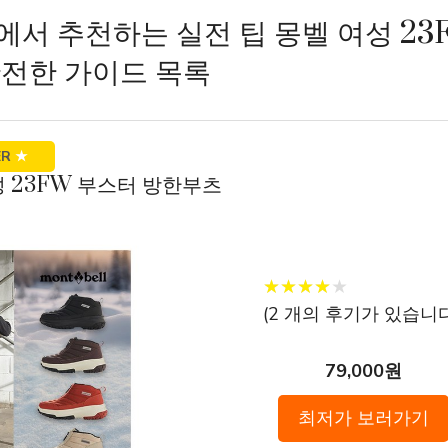
서 추천하는 실전 팁 몽벨 여성 23
전한 가이드 목록
ER
★
 여성 23FW 부스터 방한부츠
★
★
★
★
★
★
★
★
★
★
(
2
개의 후기가 있습니다
79,000원
최저가 보러가기