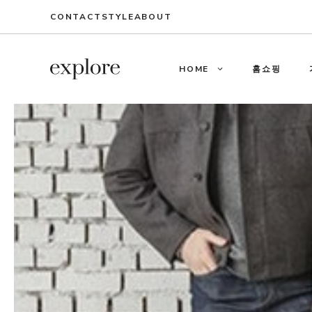
Skip
CONTACT
STYLE
ABOUT
to
content
HOME
홈쇼핑