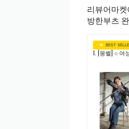
리뷰어마켓에
방한부츠 완
★
BEST SELL
1. [몽벨] ○