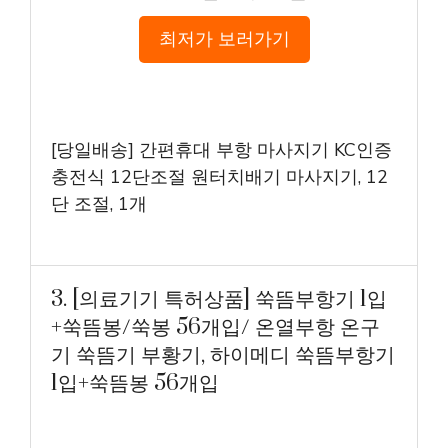
최저가 보러가기
[당일배송] 간편휴대 부항 마사지기 KC인증
충전식 12단조절 원터치배기 마사지기, 12
단 조절, 1개
3. [의료기기 특허상품] 쑥뜸부항기 1입
+쑥뜸봉/쑥봉 56개입/ 온열부항 온구
기 쑥뜸기 부황기, 하이메디 쑥뜸부항기
1입+쑥뜸봉 56개입