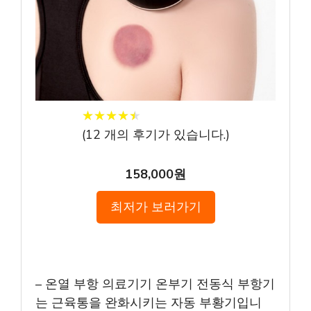
★
★
★
★
★
★
★
★
★
★
(
12
개의 후기가 있습니다.)
158,000원
최저가 보러가기
– 온열 부항 의료기기 온부기 전동식 부항기
는 근육통을 완화시키는 자동 부황기입니