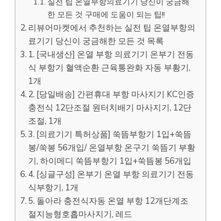
실전 팁 온열부항의료기기 당신이 궁금해
한 모든 것 구매에 도움이 되는 팁!!
리뷰어마켓에서 추천하는 실전 팁 온열부항의
료기기 당신이 궁금해한 모든 것 목록
1. [국내생산] 온열 부항 의료기기 온부기 전동
식 부항기 혈액순환 근육통완화 자동 부황기,
1개
2. [당일배송] 간편휴대 부항 마사지기 KC인증
충전식 12단조절 원터치배기 마사지기, 12단
조절, 1개
3. [의료기기 특허상품] 쑥뜸부항기 1입+쑥뜸
봉/쑥봉 56개입/ 온열부항 온구기 쑥뜸기 부황
기, 하이메디 쑥뜸부항기 1입+쑥뜸봉 56개입
4. [싱글구성] 온부기 온열 부항 의료기기 전동
식부항기, 1개
5. 돌아라 충전식자동 온열 부항 12개단계조
절지능형호흡마사지기, 레드