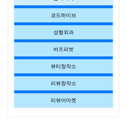
코드하이브
성형외과
버즈피벗
뷰티창작소
리뷰창작소
리뷰어마켓