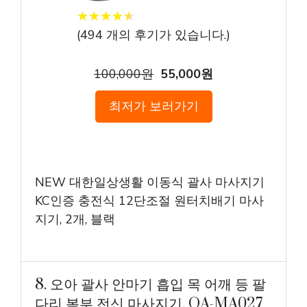
★
★
★
★
★
★
★
★
★
★
(
494
개의 후기가 있습니다.)
100,000원
55,000원
최저가 보러가기
NEW 대한일상생활 이동식 괄사 마사지기
KC인증 충전식 12단조절 원터치배기 마사
지기, 2개, 블랙
8. 오아 괄사 안마기 흡입 목 어깨 등 팔
다리 복부 전신 마사지기, OA-MA027