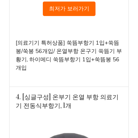
최저가 보러가기
[의료기기 특허상품] 쑥뜸부항기 1입+쑥뜸
봉/쑥봉 56개입/ 온열부항 온구기 쑥뜸기 부
황기, 하이메디 쑥뜸부항기 1입+쑥뜸봉 56
개입
4. [싱글구성] 온부기 온열 부항 의료기
기 전동식부항기, 1개