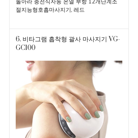
돌아라 충전식자동 온열 부항 12개단계조
절지능형호흡마사지기, 레드
6. 비타그램 흡착형 괄사 마사지기 VG-
GC100