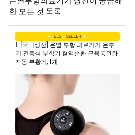
온열부항의료기기 당신이 궁금해
한 모든 것 목록
★
BEST SELLER
★
1. [국내생산] 온열 부항 의료기기 온부
기 전동식 부항기 혈액순환 근육통완화
자동 부황기, 1개