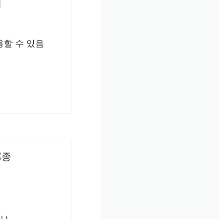
템
용할 수 있음
2종