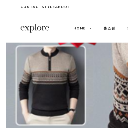
Skip
CONTACT
STYLE
ABOUT
to
content
HOME
홈쇼핑