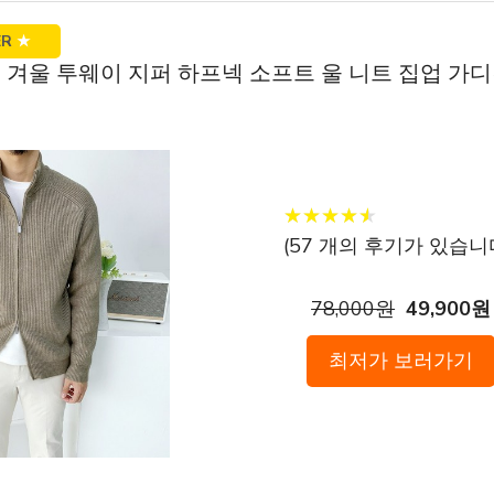
ER
★
가을 겨울 투웨이 지퍼 하프넥 소프트 울 니트 집업 가
★
★
★
★
★
★
★
★
★
★
(
57
개의 후기가 있습니다
78,000원
49,900원
최저가 보러가기