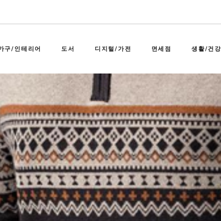
가구/인테리어
도서
디지털/가전
면세점
생활/건