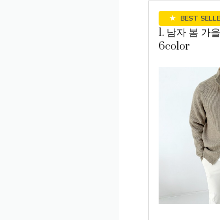
★
BEST SELL
1. 남자 봄 
6color