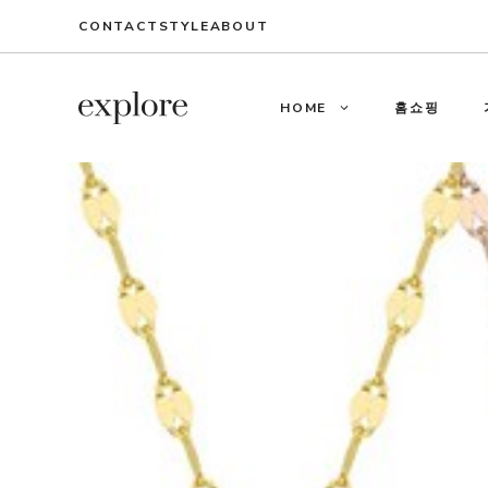
Skip
CONTACT
STYLE
ABOUT
to
content
HOME
홈쇼핑