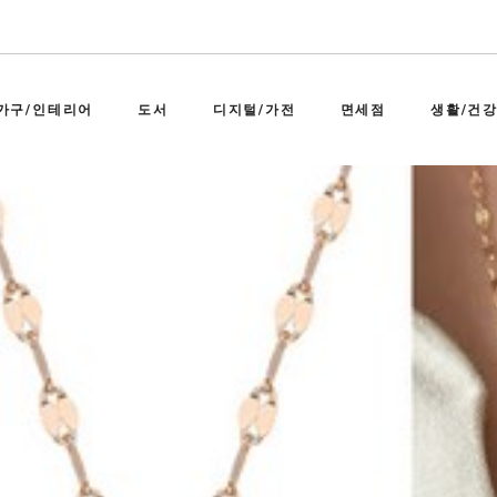
가구/인테리어
도서
디지털/가전
면세점
생활/건