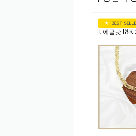
★
BEST SELL
1. 에클랏 18