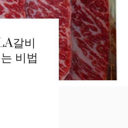
LA갈비
히는 비법