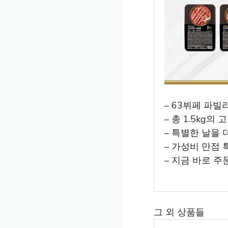
– 63뷔페 파빌
– 총 1.5kg의
– 특별한 날을
– 가성비 만점 
– 지금 바로 
그 외 상품들