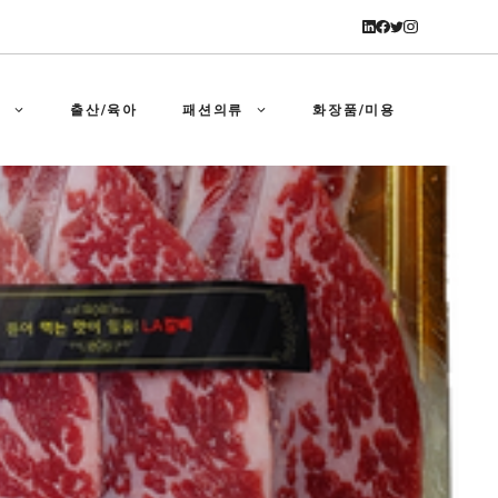
강
출산/육아
패션의류
화장품/미용