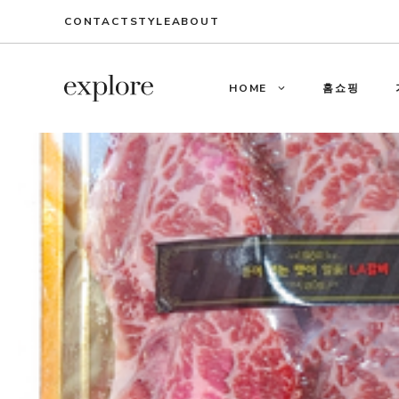
Skip
CONTACT
STYLE
ABOUT
to
content
HOME
홈쇼핑