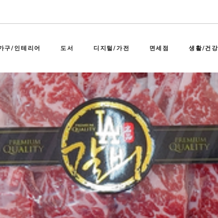
가구/인테리어
도서
디지털/가전
면세점
생활/건