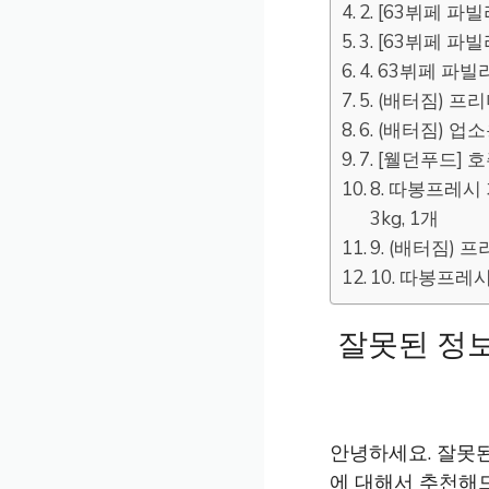
2. [63뷔페 파
3. [63뷔페 파
4. 63뷔페 파빌
5. (배터짐) 프
6. (배터짐) 업소
7. [웰던푸드] 호주
8. 따봉프레시
3kg, 1개
9. (배터짐) 
10. 따봉프레
잘못된 정보
안녕하세요. 잘못된
에 대해서 추천해