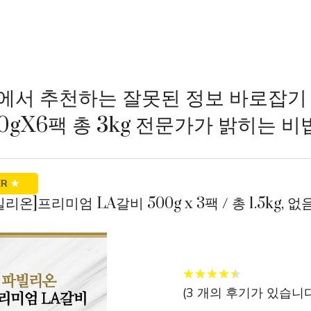
에서 추천하는 잘못된 정보 바로잡기
0gX6팩 총 3kg 전문가가 밝히는 비
ER
★
빌리온]프리미엄 LA갈비 500g x 3팩 / 총 1.5kg, 없음
★
★
★
★
★
★
★
★
★
★
(
3
개의 후기가 있습니다