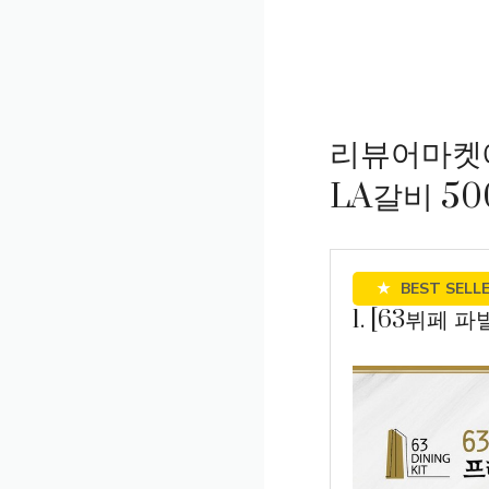
리뷰어마켓
LA갈비 50
★
BEST SELL
1. [63뷔페 파