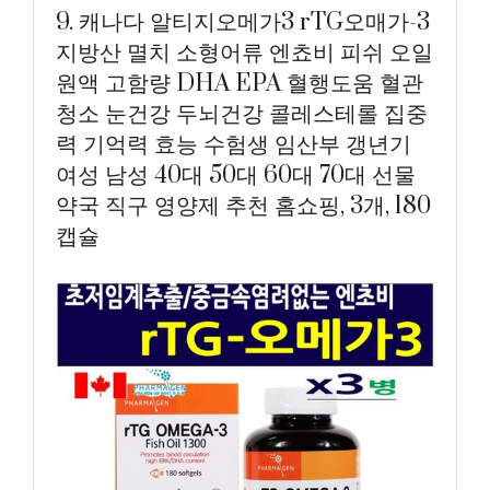
9. 캐나다 알티지오메가3 rTG오매가-3
지방산 멸치 소형어류 엔쵸비 피쉬 오일
원액 고함량 DHA EPA 혈행도움 혈관
청소 눈건강 두뇌건강 콜레스테롤 집중
력 기억력 효능 수험생 임산부 갱년기
여성 남성 40대 50대 60대 70대 선물
약국 직구 영양제 추천 홈쇼핑, 3개, 180
캡슐