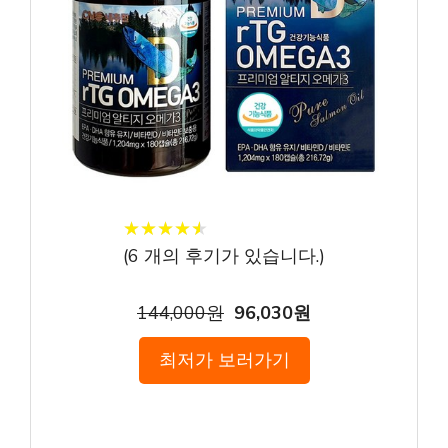
★
★
★
★
★
★
★
★
★
★
(
6
개의 후기가 있습니다.)
144,000원
96,030원
최저가 보러가기