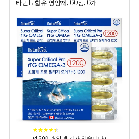
타민E 함유 영양제, 60정, 6개
★
★
★
★
★
★
★
★
★
★
(
4,300
개의 후기가 있습니다.)