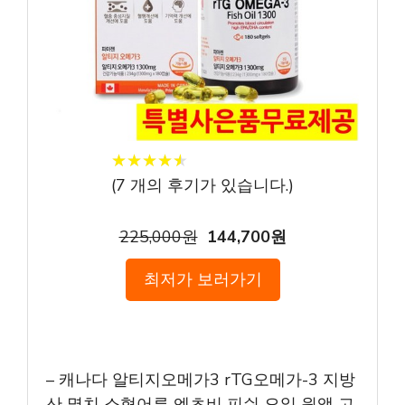
★
★
★
★
★
★
★
★
★
★
(
7
개의 후기가 있습니다.)
225,000원
144,700원
최저가 보러가기
– 캐나다 알티지오메가3 rTG오메가-3 지방
산 멸치 소형어류 엔초비 피쉬 오일 원액 고