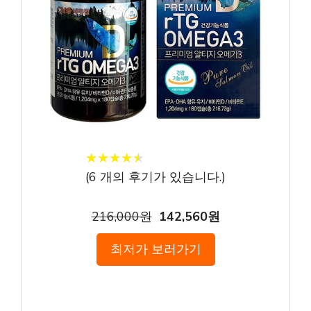
★
★
★
★
★
★
★
★
★
★
(
6
개의 후기가 있습니다.)
216,000원
142,560원
최저가 보러가기