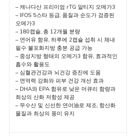
– 캐나다산 프리미엄 rTG 알티지 오메가3
– IFOS 5스타 등급, 품질과 순도가 검증된
오메가3
– 180캡슐, 총 12개월 분량
– 연어유 함유, 하루에 2캡슐 섭취 시 체내
필수 불포화지방 충분 공급 가능
– 중성지방 형태의 오메가3 함유, 효과적인
흡수와 활용도
– 심혈관건강과 뇌건강 증진에 도움
– 면역력 강화와 피부 건강 개선 효과
– DHA와 EPA 함유로 낮은 머큐리 함량과
최상의 산화 저항성 제공
– 무수산 및 신선한 연어油로 제조, 항산화
물질과 최상의 풍미 유지