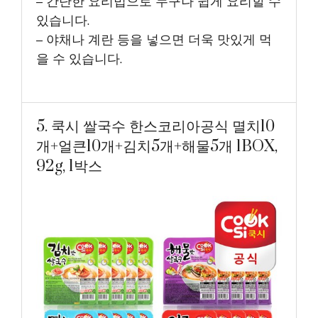
– 간단한 요리법으로 누구나 쉽게 요리할 수
있습니다.
– 야채나 계란 등을 넣으면 더욱 맛있게 먹
을 수 있습니다.
5. 쿡시 쌀국수 한스코리아공식 멸치10
개+얼큰10개+김치5개+해물5개 1BOX,
92g, 1박스