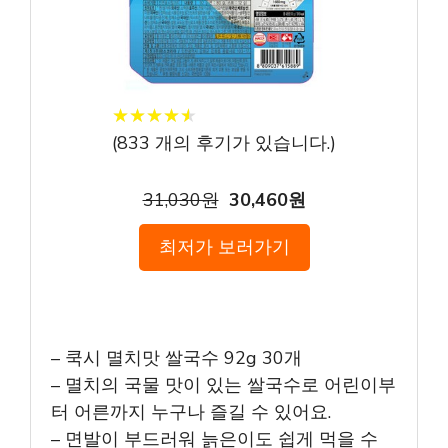
★
★
★
★
★
★
★
★
★
★
(
833
개의 후기가 있습니다.)
31,030원
30,460원
최저가 보러가기
– 쿡시 멸치맛 쌀국수 92g 30개
– 멸치의 국물 맛이 있는 쌀국수로 어린이부
터 어른까지 누구나 즐길 수 있어요.
– 면발이 부드러워 늙은이도 쉽게 먹을 수