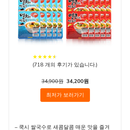
★
★
★
★
★
★
★
★
★
★
(
718
개의 후기가 있습니다.)
34,900원
34,200원
최저가 보러가기
– 쿡시 쌀국수로 새콤달콤 매운 맛을 즐겨