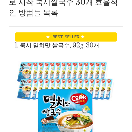
로 시작 쿡시쌀국수 30개 효율적
인 방법들 목록
★
BEST SELLER
★
1. 쿡시 멸치맛 쌀국수, 92g, 30개