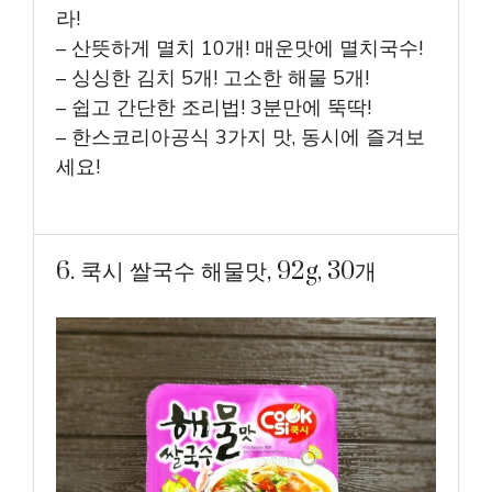
라!
– 산뜻하게 멸치 10개! 매운맛에 멸치국수!
– 싱싱한 김치 5개! 고소한 해물 5개!
– 쉽고 간단한 조리법! 3분만에 뚝딱!
– 한스코리아공식 3가지 맛, 동시에 즐겨보
세요!
6. 쿡시 쌀국수 해물맛, 92g, 30개