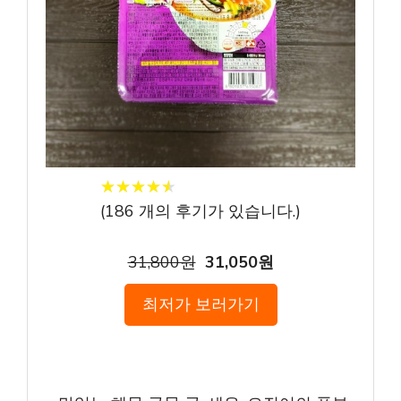
★
★
★
★
★
★
★
★
★
★
(
186
개의 후기가 있습니다.)
31,800원
31,050원
최저가 보러가기