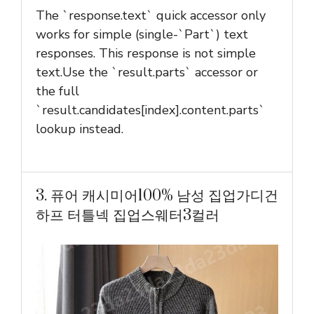
The `response.text` quick accessor only
works for simple (single-`Part`) text
responses. This response is not simple
text.Use the `result.parts` accessor or
the full
`result.candidates[index].content.parts`
lookup instead.
3. 퓨어 캐시미어100% 남성 집업가디건
하프 터틀넥 집업스웨터3컬러