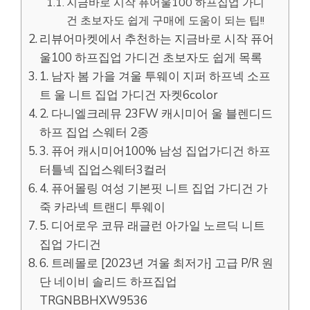
지금바로 시작 퓨어울100 하프집업 가디
건 초보자도 쉽게 구매에 도움이 되는 팁!!
리뷰어마켓에서 추천하는 지금바로 시작 퓨어
울100 하프집업 가디건 초보자도 쉽게 목록
1. 남자 봄 가을 겨울 투웨이 지퍼 하프넥 소프
트 울 니트 집업 가디건 자켓6color
2. 다니엘크레뮤 23FW 캐시미어 울 블렌디드
하프 집업 스웨터 2종
3. 퓨어 캐시미어100% 남성 집업가디건 하프
터틀넥 집업스웨터3컬러
4. 퓨어몰링 여성 기본핏 니트 집업 가디건 가
죽 카라넥 트랜디 투웨이
5. 디어로우 코뮤 래글런 아가일 노르딕 니트
집업 가디건
6. 트레몰로 [2023년 겨울 최저가] 고급 P/R 원
단 네이비 솔리드 하프집업
TRGNBBHXW9536