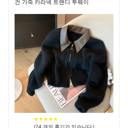
건 가죽 카라넥 트랜디 투웨이
★
★
★
★
★
★
★
★
★
★
(
24
개의 후기가 있습니다.)