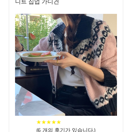
니트 집업 가디건
★
★
★
★
★
★
★
★
★
★
(
6
개의 후기가 있습니다.)