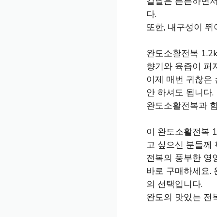
칼날은 튼튼하면서도
다.
또한, 내구성이 뛰
완도소활전복 1.2
향기와 육즙이 퍼
이제 매번 귀찮은
안 하셔도 됩니다.
완도소활전복과 함
이 완도소활전복 1
고 싶으신 분들께
전복의 풍부한 영
바로 구매하세요. 
의 선택입니다.
완도의 맛있는 전복