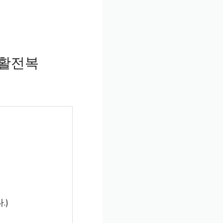
소활전복
.)