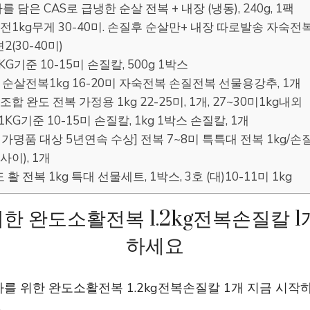
를 담은 CAS로 급냉한 순살 전복 + 내장 (냉동), 240g, 1팩
전1kg무게 30-40미. 손질후 순살만+ 내장 따로발송 자숙전
2(30-40미)
KG기준 10-15미 손질칼, 500g 1박스
도산 순살전복1kg 16-20미 자숙전복 손질전복 선물용강추, 1개
합 완도 전복 가정용 1kg 22-25미, 1개, 27~30미1kg내외
1KG기준 10-15미 손질칼, 1kg 1박스 손질칼, 1개
 명가명품 대상 5년연속 수상] 전복 7~8미 특특대 전복 1kg
 사이), 1개
 활 전복 1kg 특대 선물세트, 1박스, 3호 (대)10-11미 1kg
한 완도소활전복 1.2kg전복손질칼 1
하세요
를 위한 완도소활전복 1.2kg전복손질칼 1개 지금 시작
.