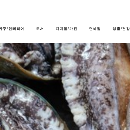
가구/인테리어
도서
디지털/가전
면세점
생활/건