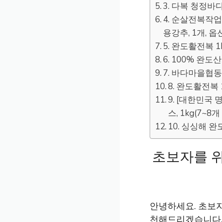
3. 다복 청정바다
4. 순살전복작업
용강추, 1개, 옵션
5. 완도활전복 1
6. 100% 완
7. 바다마을협동조
8. 완도활전복 
9. [대한민국
스, 1kg(7~8개
10. 싱싱해 완도
초보자를 위
안녕하세요. 초보자
천해드리겠습니다