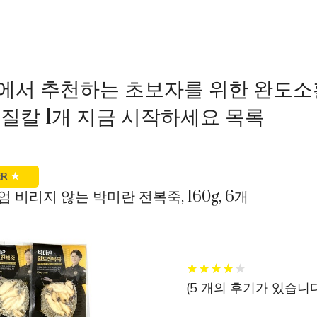
에서 추천하는 초보자를 위한 완도
손질칼 1개 지금 시작하세요 목록
ER
★
엄 비리지 않는 박미란 전복죽, 160g, 6개
★
★
★
★
★
★
★
★
★
★
(
5
개의 후기가 있습니다