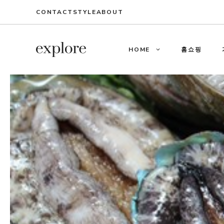
Skip
CONTACT
STYLE
ABOUT
to
content
HOME
홈쇼핑