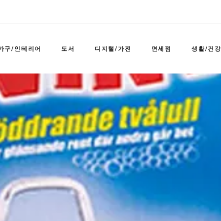
가구/인테리어
도서
디지털/가전
면세점
생활/건