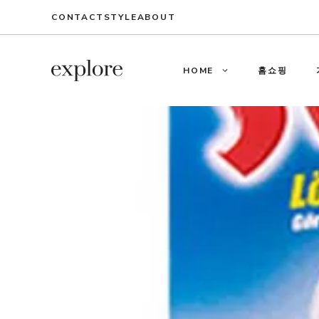
Skip
CONTACT
STYLE
ABOUT
to
content
HOME
홈쇼핑