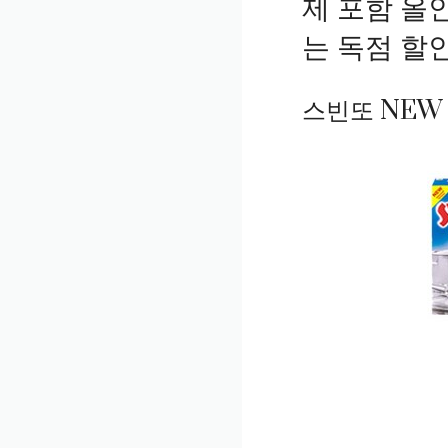
제 포함 올
는 독점 할
스빈또 NEW 