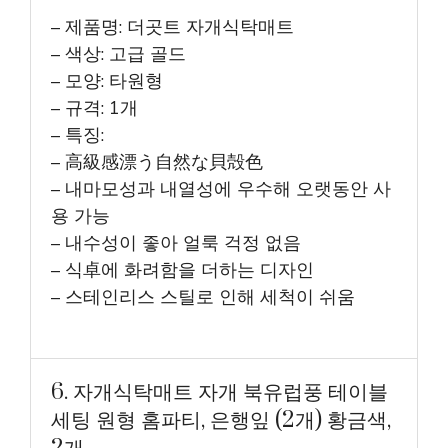
– 제품명: 더곳트 자개식탁매트
– 색상: 고급 골드
– 모양: 타원형
– 규격: 1개
– 특징:
– 高級感漂う自然な貝殻色
– 내마모성과 내열성에 우수해 오랫동안 사
용 가능
– 내수성이 좋아 얼룩 걱정 없음
– 식卓에 화려함을 더하는 디자인
– 스테인리스 스틸로 인해 세척이 쉬움
6. 자개식탁매트 자개 북유럽풍 테이블
세팅 원형 홈파티, 은행잎 (2개) 황금색,