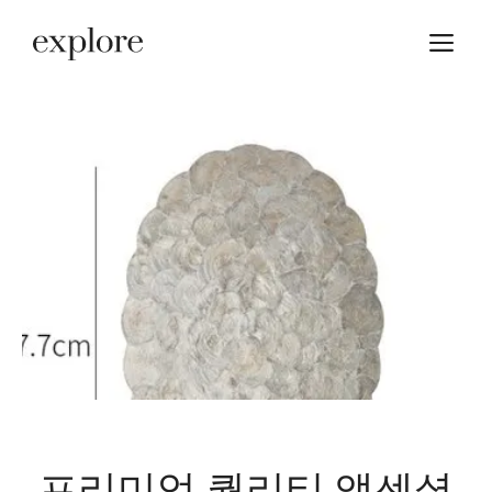
Skip
M
to
content
프리미엄 퀄리티 앳센셜