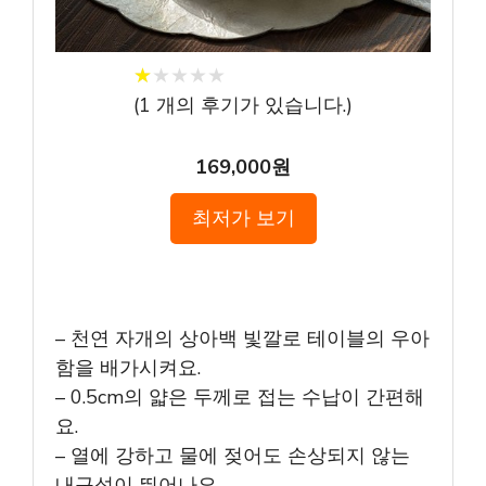
★
★
★
★
★
★
★
★
★
★
(
1
개의 후기가 있습니다.)
169,000원
최저가 보기
– 천연 자개의 상아백 빛깔로 테이블의 우아
함을 배가시켜요.
– 0.5cm의 얇은 두께로 접는 수납이 간편해
요.
– 열에 강하고 물에 젖어도 손상되지 않는
내구성이 뛰어나요.