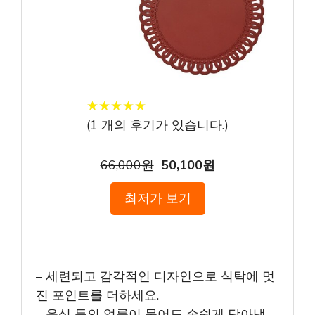
★
★
★
★
★
★
★
★
★
★
(
1
개의 후기가 있습니다.)
66,000원
50,100원
최저가 보기
– 세련되고 감각적인 디자인으로 식탁에 멋
진 포인트를 더하세요.
– 음식 등의 얼룩이 묻어도 손쉽게 닦아낼