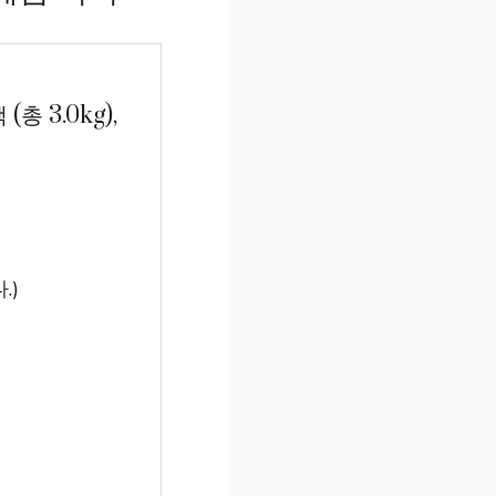
총 3.0kg),
.)