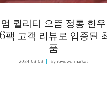
엄 퀄리티 으뜸 정통 한
x 6팩 고객 리뷰로 입증된
품
2024-03-03
By
reviewermarket