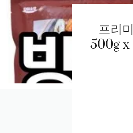
프리미
500g 